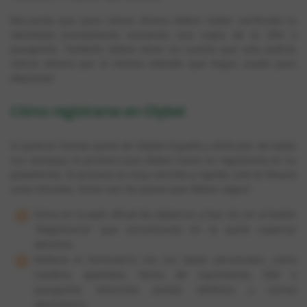
Recuerda que para retirar dinero debes haber verificado tu
identidad previamente enviando una copia de tu DNI o
pasaporte. También debes tener en cuenta que solo podrás
retirar dinero por el mismo método que hayas usado para
depositar.
Cómo registrarse en Olybet
Si quieres formar parte de Olybet España y disfrutar de todas
sus ventajas, lo primero que debes hacer es registrarte en su
plataforma. El proceso es muy sencillo y rápido, solo te llevará
unos minutos. Estos son los pasos que debes seguir:
Entra en la web oficial de olybet.es y haz clic en el botón
“Registrarse” que encontrarás en la parte superior
derecha.
Rellena el formulario con tus datos personales, como
nombre, apellidos, fecha de nacimiento, DNI o
pasaporte, dirección postal, teléfono y correo
electrónico.