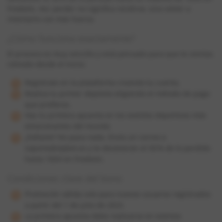
freebets. Así, perder no significa rendirse, sino volver a
intentarlo con más fuerza.
¿Cómo funciona exactamente?
El proceso es muy sencillo y está pensado para que te sientas
cómodo desde el inicio:
Regístrate en la plataforma creando tu cuenta.
Realiza tu primer depósito eligiendo el método de pago
que prefieras.
Haz tu primera apuesta en los eventos deportivos más
emocionantes del mundo.
¿Fallaste? No pasa nada. Envía un correo a
soporte@olybet.es y te devolverán el 50 % de lo perdido
hasta 100 € en freebets.
Condiciones clave del bono
Promoción válida solo para nuevos usuarios registrados
a partir del 1 de julio de 2023.
La primera apuesta debe realizarse en eventos