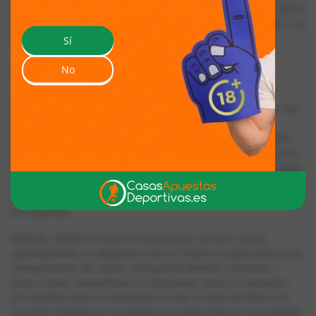
que entrar en tu boleto de apuestas y ver si hay una oferta
disponible. Si la aceptas, recibirás el importe indicado y tu
apuesta se dará por finalizada.
Sí
No
Cuotas en Olybet
Uno de los aspectos más destacados de Olybet apuestas son
sus cuotas competitivas, que se sitúan entre las más
atractivas del mercado español. Según análisis de expertos,
Olybet ofrece un margen medio del 4.72%, lo que indica una
política de márgenes bajos y beneficios potenciales más altos
para los apostadores. Esta cifra es especialmente relevante,
ya que un margen inferior al 5% se considera favorable para
los usuarios.
Además, Olybet ha sido reconocida por ofrecer cuotas
sobresalientes en deportes como el fútbol, el baloncesto y las
competiciones de motor, incluyendo MotoGP y Fórmula 1.
Estas cuotas competitivas se mantienen tanto en apuestas
pre-partido como en apuestas en vivo, lo que permite a los
usuarios maximizar sus ganancias potenciales en una amplia