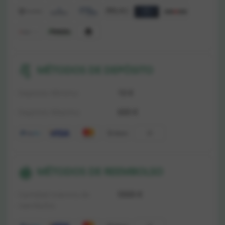
MÉTODOS DE DEPÓSITO
Depósito Mínimo
10 €
Depósito Máximo
600 €
MÉTODOS DE REEMBOLSO
Cantidad máxima de
5000 €
reembolso