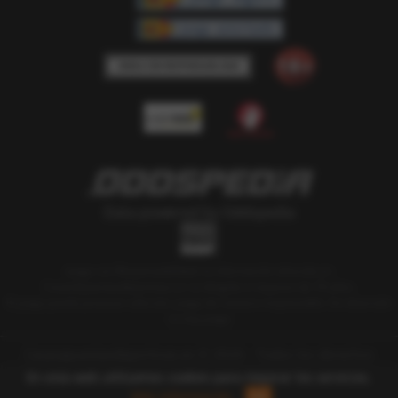
Data powered by Oddspedia
Juega con Responsabilidad: la información ofrecida en
CasasApuestasdeportivas.es va dirigida a mayores de 18 años.
El juego puede provocar adicción, juega de manera responsable. Sin diversión
no hay juego
Casasapuestasdeportivas.es ©️ 2026 - Todos los derechos
reservados
En esta web utilizamos cookies para mejorar los servicios.
Más Información.
OK