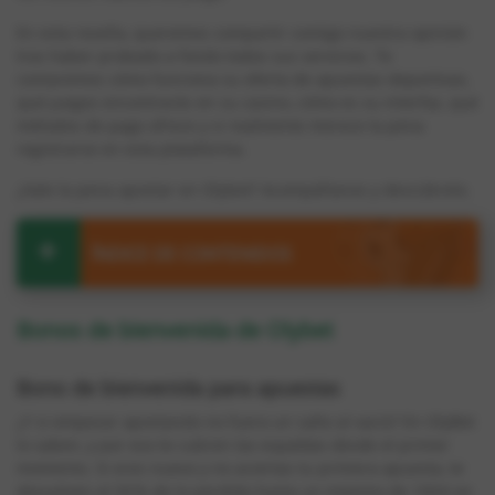
En esta reseña, queremos compartir contigo nuestra opinión
tras haber probado a fondo todos sus servicios. Te
contaremos cómo funciona su oferta de apuestas deportivas,
qué juegos encontrarás en su casino, cómo es su interfaz, qué
métodos de pago ofrece y si realmente merece la pena
registrarse en esta plataforma.
¿Vale la pena apostar en Olybet? Acompáñanos y descúbrelo.
ÍNDICE DE CONTENIDOS
Bonos de bienvenida de Olybet
Bono de bienvenida para apuestas
¿Y si empezar apostando no fuera un salto al vacío? En OlyBet
lo saben, y por eso te cubren las espaldas desde el primer
momento. Si eres nuevo y no aciertas tu primera apuesta, te
devuelven el 50 % de lo perdido hasta un máximo de 100 € en