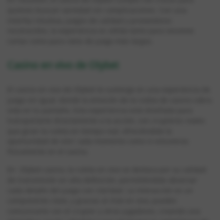
quienes buscan variedad sin complicaciones. Con una
interfaz intuitiva, juegos de calidad y proveedores
reconocidos, la experiencia es sólida tanto para sesiones
cortas como para ratos de juego más largos.
Casino en vivo de Olybet
El casino en vivo de Olybet te sumerge en una experiencia de
juego sin igual, donde la emoción de la ruleta de casino cobra
vida en tu pantalla. Esta experiencia está diseñada para
transportarte directamente a la acción, con crupieres reales
que giran la ruleta en tiempo real, ofreciéndote la
oportunidad de vivir cada momento como si estuvieras
físicamente en el casino.
En Olybet casino, la ruleta en vivo se destaca por su calidad
de transmisión en alta definición, permitiéndote observar
cada detalle del juego con claridad. La interacción es un
componente clave, y gracias al chat en vivo, puedes
comunicarte con el crupier y otros jugadores, creando una