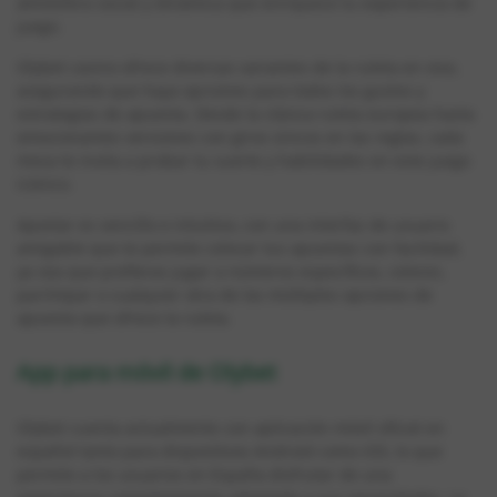
atmósfera social y dinámica que enriquece tu experiencia de
juego.
Olybet casino ofrece diversas variantes de la ruleta en vivo,
asegurando que haya opciones para todos los gustos y
estrategias de apuesta. Desde la clásica ruleta europea hasta
emocionantes versiones con giros únicos en las reglas, cada
mesa te invita a probar tu suerte y habilidades en este juego
icónico.
Apostar es sencillo e intuitivo, con una interfaz de usuario
amigable que te permite colocar tus apuestas con facilidad,
ya sea que prefieras jugar a números específicos, colores,
par/impar o cualquier otra de las múltiples opciones de
apuesta que ofrece la ruleta.
App para móvil de Olybet
Olybet cuenta actualmente con aplicación móvil oficial en
español tanto para dispositivos Android como iOS, lo que
permite a los usuarios en España disfrutar de una