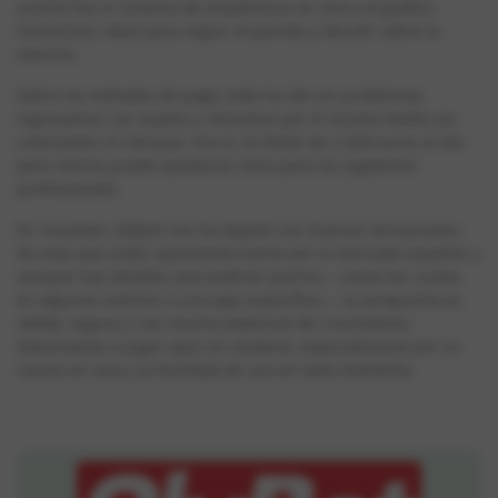
acierto fue el sistema de estadísticas en vivo y el gráfico
interactivo, ideal para seguir el partido y decidir sobre la
marcha.
Sobre los métodos de pago, todo ha ido sin problemas.
Ingresamos con tarjeta y retiramos por el mismo medio sin
comisiones ni retrasos. Eso sí, el límite de 2.500 euros al día
para retiros puede quedarse corto para los jugadores
profesionales.
En resumen, Olybet nos ha dejado con buenas sensaciones.
Se nota que están apostando fuerte por el mercado español, y
aunque hay detalles que podrían pulirse —como las cuotas
en algunos eventos o una app específica—, su propuesta es
sólida, segura y con mucho potencial de crecimiento.
Volveríamos a jugar aquí sin dudarlo, especialmente por su
casino en vivo y la facilidad de uso en todo momento.