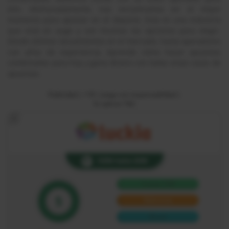
ello. Afortunadamente, nos encontramos en el mejor
momento para apostar en el deporte. Esta es una industria
que está en auge y son muchas las opciones para elegir.
Desde últimos lanzamientos en el mercado, hasta operadores
con años de experiencia. Aprende cómo hacer apuestas
combinadas para hoy y gana dinero con todas estas casas de
apuestas.
Publicidad | +18 | Juega con responsabilidad |
Se aplican T&C
1
100% hasta 200€
Cuotas TOP
5
Referente
Bizum