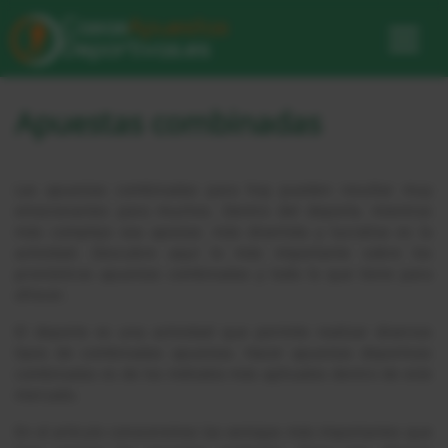
Apuestas combinadas
Las apuestas combinadas para hoy pueden resultar muy
emocionantes para muchos. Dentro del deporte, mientras
más complejo sea apostar, más divertida y lucrativa es la
actividad. Descubre aquí lo más importante sobre los
pronósticos apuestas combinadas y todo lo que tiene para
ofrecer.
El deporte es una actividad que permite realizar diversos
tipos de combinadas apuestas. Hacer apuestas deportivas
combinadas es de los métodos más aplicados dentro de este
mercado.
En el artículo conoceremos las ventajas más importantes que