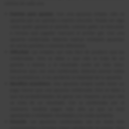
contras de cada una.
Eventos para apostar.
Con una apuesta simple, sólo se
apuesta por un partido o evento concreto. Puede ser algo
como quién ganará el partido, cuántos goles se marcarán
o incluso qué jugador marcará el primer gol. Con una
apuesta combinada, deberás realizar múltiples apuestas
en varios partidos o eventos diferentes.
Dificultad
. Las simples son más fácil de predecir que las
combinadas. Esto se debe a que sólo se trata de un
partido o evento, y el resultado suele ser más claro.
Mientras que, con una combinada, deberás acertar todos
tus pronósticos, si no, perderás la totalidad de tu apuesta.
Beneficio económico
. Una apuesta simple suele tener un
pago menor que una apuesta combinada. Esto se debe a
que las probabilidades de ganar son mayores, ya que sólo
se trata de un resultado. Con la combinada, por el
contrario, tendrás pagos más alto, ya que se está
apostando a múltiples resultados y la cuota aumenta.
Emoción
. Las apuestas combinadas son sin duda más
emocionantes y brindan mejor satisfacción al acertar. Esto