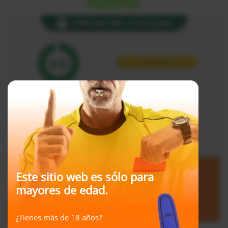
100% hasta 100€ + 50 Giros gratis
4.8
Novedad
Mas de 20 proveedores de juegos TOP
Bien valorado entre jugadores Españoles
Métodos de pago y de retiro variados
Casino en vivo disponible
Este sitio web es sólo para
VISITAR
mayores de edad.
¿Tienes más de 18 años?