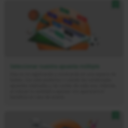
2
Seleccionar nuestra apuesta múltiple
Esta se irá registrando y mostrando en una especie de
boleto. Con este podemos ir viendo las combinadas
apuestas realizadas y las cuotas de cada una. Además,
al colocar la cantidad a apostar nos aparecerá el
beneficio en caso de acierto.
3