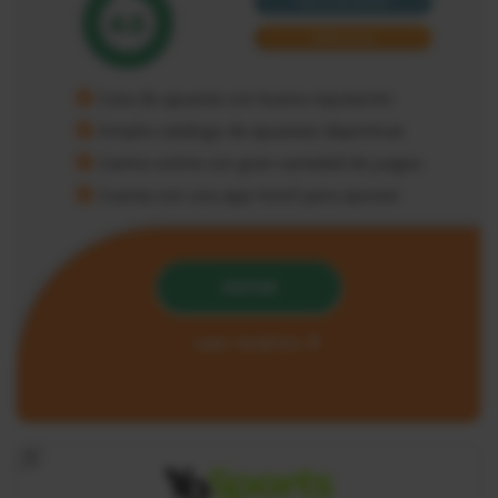
Recomendada
4.6
Referente
Casa de apuesta con buena reputación
Amplio catálogo de apuestas deportivas
Casino online con gran variedad de juegos
Cuenta con una app móvil para apostar
VISITAR
Leer Análisis
8