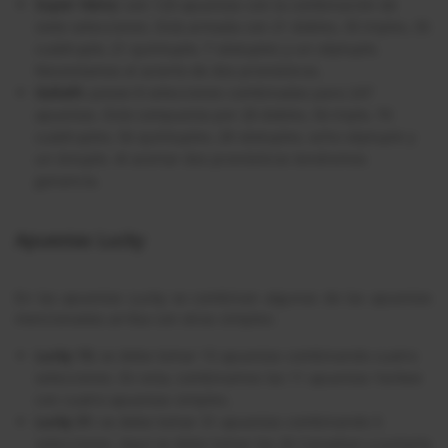
Super Heinz:
son 120 apuestas con la combinación de
siete selecciones. Está armada con 21 dobles, 35 triples, 35
cuádruple, 21 quíntuple, 7 séxtuples y un séptuple.
Necesitamos el acierto de dos pronósticos.
Goliath:
posee 8 selecciones combinadas para 247
apuestas. Está compuesta por 28 dobles, 56 triple, 70
cuádruples, 56 quíntuples, 28 séxtuples, ocho séptuple y
un óctuple. Al acertar dos pronósticos tendremos
ganancia.
Apuestas Lucky
En las apuestas Lucky se combinan algunas de las apuestas
mencionadas arriba con otras simples:
Lucky 15:
se debe tomar 15 apuestas combinando cuatro
selecciones. En esta, combinamos las 11 apuestas Yankee
con cuatro apuestas simples.
Lucky 31:
se debe tomar 31 apuestas combinando 5
selecciones. Aquí se debe tomar las 26 Canadian y juntarla