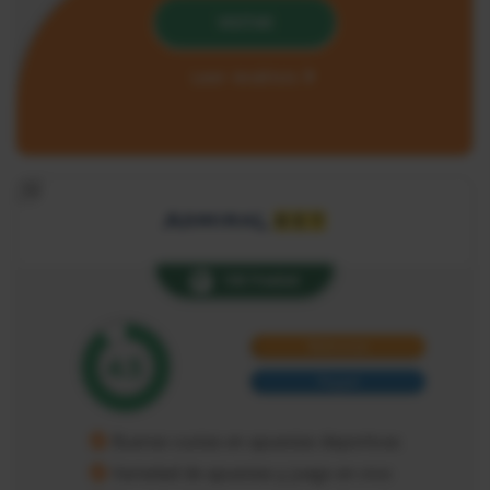
VISITAR
Leer Análisis
10
10€ Freebet
Referente
4.5
Paypal
Buenas cuotas en apuestas deportivas
Variedad de apuestas y juego en vivo