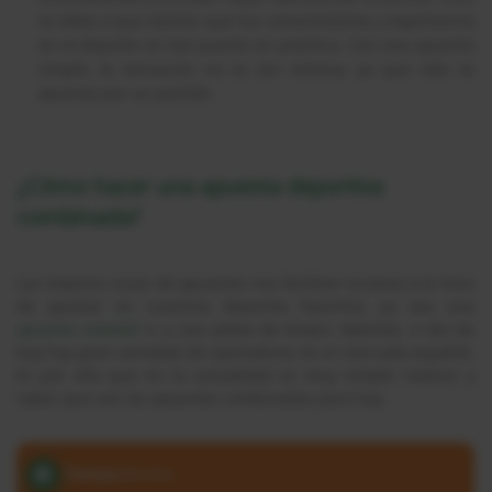
se debe a que sientes que tus conocimientos y experiencia
en el deporte se han puesto en práctica. Con una apuesta
simple, la sensación no es tan intensa, ya que sólo se
apuesta por un partido.
¿Cómo hacer una apuesta deportiva
combinada?
Las mejores casas de apuestas nos facilitan la tarea a la hora
de apostar en nuestros deportes favoritos, ya sea una
apuesta motoGP
o a una pelea de boxeo. Además, a día de
hoy hay gran variedad de operadores en el mercado español.
Es por ello que en la actualidad es muy simple realizar y
saber que son las apuestas combinadas para hoy.
Tiempo:
30 min