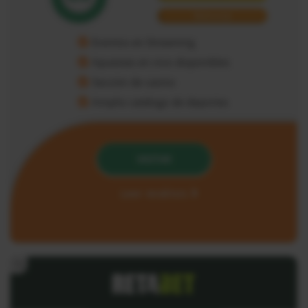
Referente
Eventos en Streaming
Apuestas en vivo disponibles
Sección de casino
Amplio catálogo de deportes
VISITAR
Leer Análisis
12