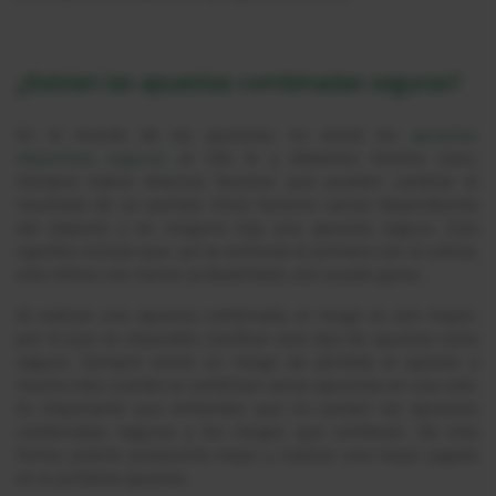
¿Existen las apuestas combinadas seguras?
En el mundo de las apuestas, no existe las
apuestas
deportivas seguras
al 100 % y debemos tenerlo claro.
Siempre habrá diversos factores que pueden cambiar el
resultado de un partido. Estos factores varían dependiendo
del deporte y en ninguno hay una apuesta segura. Esto
significa incluso que, así se enfrente el primero con el colista,
este último con menor probabilidad, aún puede ganar.
Al realizar una apuesta combinada, el riesgo es aún mayor,
por lo que es imposible clasificar este tipo de apuesta como
segura. Siempre existe un riesgo de pérdida al apostar y
mucho más cuando se combinan varias apuestas en una sola.
Es importante que entiendas que no existen las apuestas
combinadas seguras y los riesgos que conllevan. De esta
forma, podrás prepararte mejor y realizar una mejor jugada
en tu próxima apuesta.