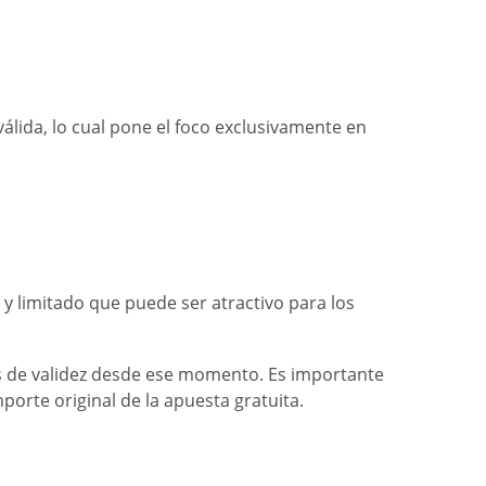
lida, lo cual pone el foco exclusivamente en
y limitado que puede ser atractivo para los
as de validez desde ese momento. Es importante
porte original de la apuesta gratuita.