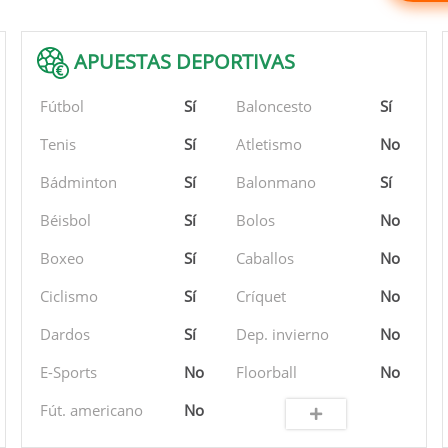
APUESTAS DEPORTIVAS
Fútbol
Sí
Baloncesto
Sí
Tenis
Sí
Atletismo
No
Bádminton
Sí
Balonmano
Sí
Béisbol
Sí
Bolos
No
Boxeo
Sí
Caballos
No
Ciclismo
Sí
Críquet
No
Dardos
Sí
Dep. invierno
No
E-Sports
No
Floorball
No
Fút. americano
No