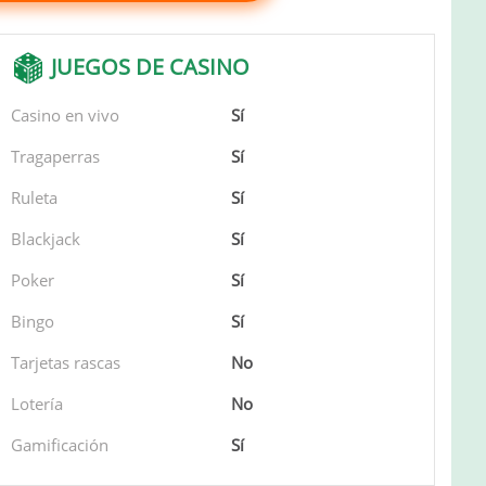
JUEGOS DE CASINO
Casino en vivo
Sí
Tragaperras
Sí
Ruleta
Sí
Blackjack
Sí
Poker
Sí
Bingo
Sí
Tarjetas rascas
No
Lotería
No
Gamificación
Sí