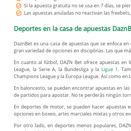
Si la apuesta gratuita no se usa en 7 días, se pie
Las apuestas anuladas no reactivan las freebets,
Deportes en la casa de apuestas Dazn
DaznBet es una casa de apuestas que se enfoca en 
gran variedad de opciones en disciplinas. Las que má
En cuanto al fútbol, DAZN Bet ofrece apuestas en 
League, la Serie A, la Bundesliga y la
Ligue 1
. Tam
Champions League y la Europa League. Así como en l
En baloncesto, se pueden encontrar apuestas en las 
de partidos para apostar. No te perderás ningún t
En deportes de motor, se pueden hacer apuestas e
opciones en boxeo, artes marciales mixtas y otros ev
Por otro lado, en deportes menos populares, DAZN