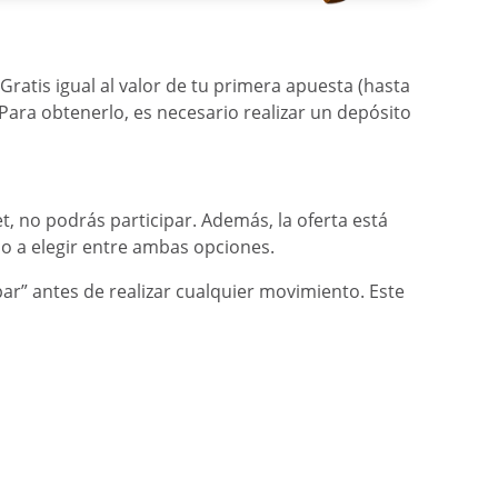
atis igual al valor de tu primera apuesta (hasta
Para obtenerlo, es necesario realizar un depósito
t, no podrás participar. Además, la oferta está
io a elegir entre ambas opciones.
ar” antes de realizar cualquier movimiento. Este