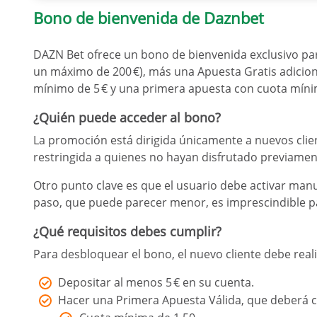
Bono de bienvenida de Daznbet
DAZN Bet ofrece un bono de bienvenida exclusivo par
un máximo de 200 €), más una Apuesta Gratis adiciona
mínimo de 5 € y una primera apuesta con cuota mínim
¿Quién puede acceder al bono?
La promoción está dirigida únicamente a nuevos client
restringida a quienes no hayan disfrutado previament
Otro punto clave es que el usuario debe activar manu
paso, que puede parecer menor, es imprescindible 
¿Qué requisitos debes cumplir?
Para desbloquear el bono, el nuevo cliente debe rea
Depositar al menos 5 € en su cuenta.
Hacer una Primera Apuesta Válida, que deberá c