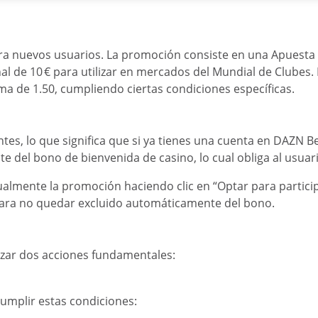
a nuevos usuarios. La promoción consiste en una Apuesta Gr
l de 10 € para utilizar en mercados del Mundial de Clubes. 
a de 1.50, cumpliendo ciertas condiciones específicas.
es, lo que significa que si ya tienes una cuenta en DAZN Be
e del bono de bienvenida de casino, lo cual obliga al usuar
almente la promoción haciendo clic en “Optar para particip
para no quedar excluido automáticamente del bono.
lizar dos acciones fundamentales:
Este sitio web es sólo
para mayores de edad.
umplir estas condiciones:
¿Tienes más de 18 años?