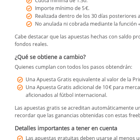
Cuota mínima de 1.50.
Importe mínimo de 5 €.
Realizada dentro de los 30 días posteriores a
No anulada ni cobrada mediante la función 
Cabe destacar que las apuestas hechas con saldo pro
fondos reales.
¿Qué se obtiene a cambio?
Quienes cumplan con todos los pasos obtendrán:
Una Apuesta Gratis equivalente al valor de la P
Una Apuesta Gratis adicional de 10 € para merca
aficionados al fútbol internacional.
Las apuestas gratis se acreditan automáticamente un
recordar que las ganancias obtenidas con estas freebe
Detalles importantes a tener en cuenta
Las apuestas gratuitas deben usarse al menos un