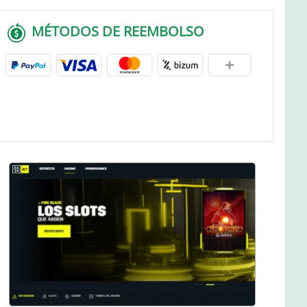
MÉTODOS DE REEMBOLSO