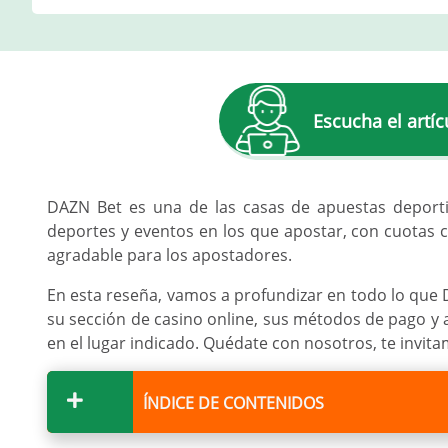
Escucha el artíc
DAZN Bet es una de las casas de apuestas deporti
deportes y eventos en los que apostar, con cuotas co
agradable para los apostadores.
En esta reseña, vamos a profundizar en todo lo que 
su sección de casino online, sus métodos de pago y a
en el lugar indicado. Quédate con nosotros, te invit
ÍNDICE DE CONTENIDOS