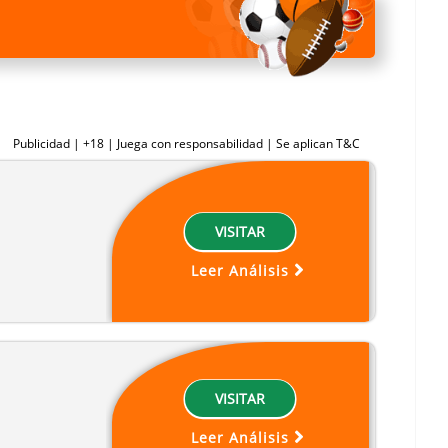
Publicidad | +18 | Juega con responsabilidad | Se aplican T&C
VISITAR
Leer Análisis
VISITAR
Leer Análisis