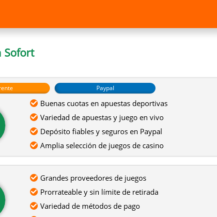
 Sofort
rente
Paypal
Buenas cuotas en apuestas deportivas
Variedad de apuestas y juego en vivo
Depósito fiables y seguros en Paypal
Amplia selección de juegos de casino
Grandes proveedores de juegos
Prorrateable y sin límite de retirada
Variedad de métodos de pago