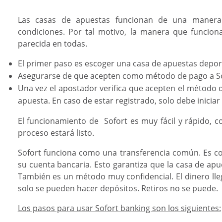
Las casas de apuestas funcionan de una manera
condiciones. Por tal motivo, la manera que funcio
parecida en todas.
El primer paso es escoger una casa de apuestas deport
Asegurarse de que acepten como método de pago a So
Una vez el apostador verifica que acepten el método 
apuesta. En caso de estar registrado, solo debe iniciar
El funcionamiento de Sofort es muy fácil y rápido, c
proceso estará listo.
Sofort funciona como una transferencia común. Es co
su cuenta bancaria. Esto garantiza que la casa de ap
También es un método muy confidencial. El dinero lleg
solo se pueden hacer depósitos. Retiros no se puede.
Los pasos para usar Sofort banking son los siguientes: