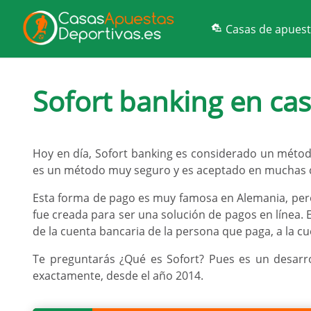
Casas de apues
Sofort banking en ca
Hoy en día, Sofort banking es considerado un métod
es un método muy seguro y es aceptado en muchas ca
Esta forma de pago es muy famosa en Alemania, pero
fue creada para ser una solución de pagos en línea. 
de la cuenta bancaria de la persona que paga, a la cu
Te preguntarás ¿Qué es Sofort? Pues es un desarr
exactamente, desde el año 2014.