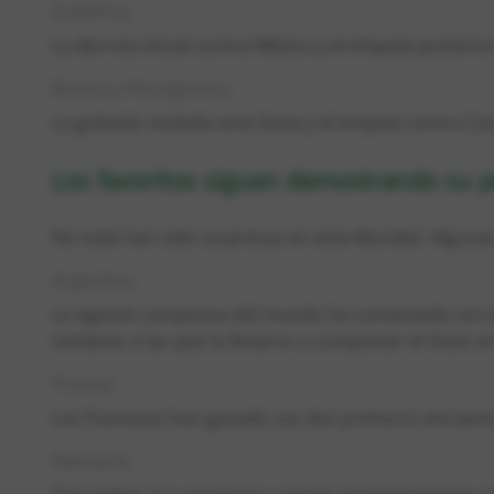
Sudáfrica
La derrota inicial contra México y el empate posteri
Bosnia y Herzegovina
La goleada recibida ante Suiza y el empate contra C
Los favoritos siguen demostrando su 
No todo han sido sorpresas en este Mundial. Algunas d
Argentina
La vigente campeona del mundo ha comenzado con plen
similares a las que la llevaron a conquistar el título e
Francia
Los franceses han ganado sus dos primeros encuentros
Alemania