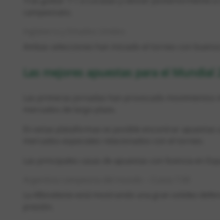
Tras golear 7-1 a Curazao y vencer posteriormente a
campeonato.
Inglaterra y Estados Unidos
Ambas selecciones han iniciado el torneo con buenos
Las mejores apuestas para el Mundial
Las primeras jornadas han provocado movimientos im
mercados de largo plazo.
En estas plataformas es posible encontrar apuestas a
mercados especiales relacionados con el torneo.
Las principales casas de apuestas con licencia en E
Argentina campeona del mundo – Cuota 7.00
La Albiceleste está mostrando una gran solidez defe
presión.