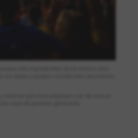
onatos más impredecibles de los últimos años.
do con dudas y equipos considerados secundarios
 mientras que otras empiezan a ver de cerca el
 las casas de apuestas, generando