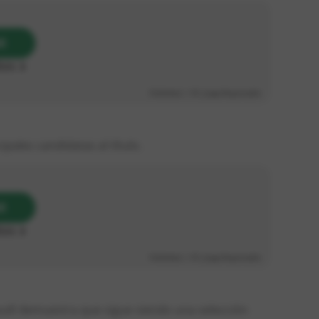
R
sis
Publicidad | +18 | Juego Responsable
pales candidatas al título.
R
sis
Publicidad | +18 | Juego Responsable
Saudí demuestra que sigue siendo una selección