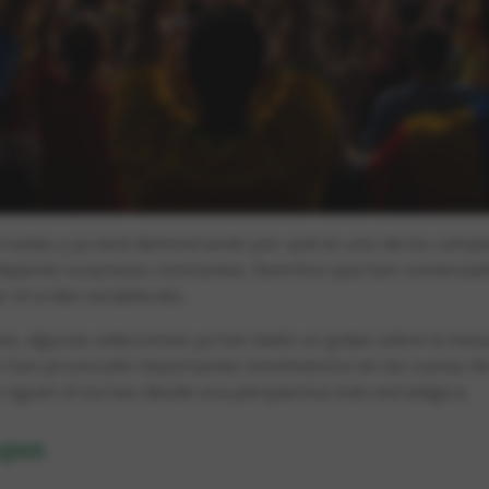
rnadas y ya está demostrando por qué es uno de los campe
 dejando sorpresas constantes, favoritos que han comenza
 el orden establecido.
, algunas selecciones ya han dado un golpe sobre la mesa,
os han provocado importantes movimientos en las cuotas de
 siguen el torneo desde una perspectiva más estratégica.
upos