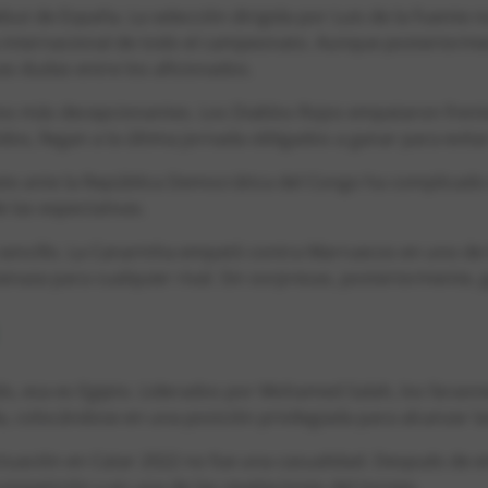
but de España. La selección dirigida por Luis de la Fuente 
a internacional de todo el campeonato. Aunque posteriorme
has dudas entre los aficionados.
ios más decepcionantes. Los Diablos Rojos empataron frente
dos, llegan a la última jornada obligados a ganar para evit
te ante la República Democrática del Congo ha complicad
 las expectativas.
sencillo. La Canarinha empató contra Marruecos en uno de 
naza para cualquier rival. Sin sorpresas, posteriormente,
o, esa es Egipto. Liderados por Mohamed Salah, los faraon
 colocándose en una posición privilegiada para alcanzar la
uación en Catar 2022 no fue una casualidad. Después de emp
ompetición y en una de las revelaciones del torneo.