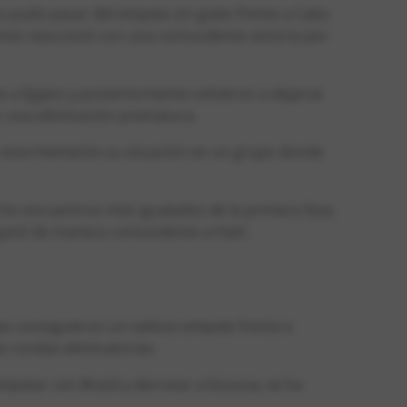
no pudo pasar del empate sin goles frente a Cabo
nte reaccionó con una contundente victoria por
 a Egipto y posteriormente volvieron a dejarse
ar una eliminación prematura.
o enormemente su situación en un grupo donde
los encuentros más igualados de la primera fase,
 ganó de manera contundente a Haití.
es consiguieron un valioso empate frente a
s rondas eliminatorias.
atar con Brasil y derrotar a Escocia, se ha