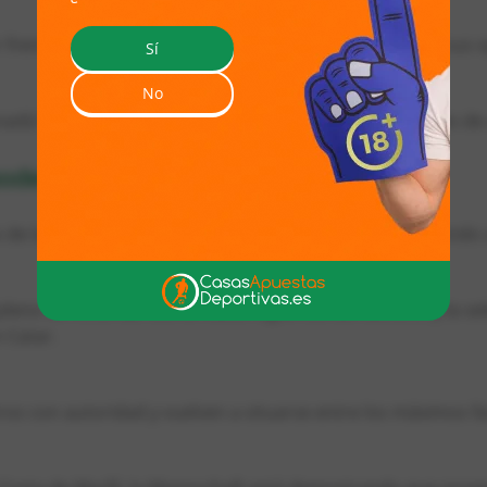
or frente a la República Checa complican enormemente sus op
Sí
No
anadá han reducido considerablemente sus posibilidades de
poder
e las principales candidatas al título están respondiendo a
o de victorias. Lionel Messi sigue siendo decisivo y la se
n Catar.
 con autoridad y vuelven a situarse entre los máximos favo