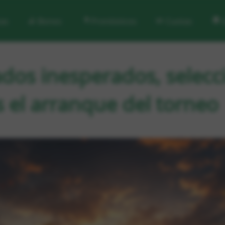
tas
Bonos
Pronósticos
Cuotas
dos inesperados, selecci
 el arranque del torneo