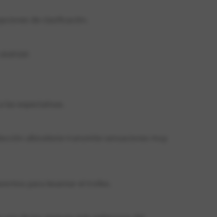
ciones de clasificación.
 avanzar.
 las expectativas.
lección albiceleste transmite sensaciones muy
ritos para levantar el trofeo.