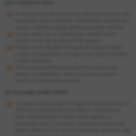
¿Qué condiciones tiene?
El rollover es de 35 veces el valor del bono recibido. Esto
quiere decir que, si obtienes 100 € de bono, tendrás que
apostar 3.500 € en juegos válidos para poder retirarlo.
Las ganancias de las tiradas gratis también están
sujetas a este mismo requisito de apuesta.
El bono no es retirable directamente: primero debes
cumplir las condiciones y luego, lo que hayas generado,
sí podrá retirarse.
Tienes un plazo limitado para liberar el bono y las
tiradas (normalmente 7 días), por lo que conviene
revisar el reloj una vez activado.
¿En qué juegos puedes usarlo?
La mayoría de los juegos de tragamonedas participan al
100% en el cumplimiento del rollover, mientras que
otros como blackjack o ruleta suelen aportar un
porcentaje menor o no contar. PartyCasino indica qué
juegos califican en su sección de términos del bono, algo