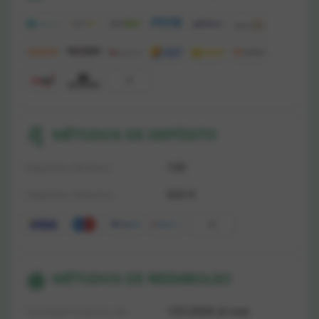
MÉTODOS DE DEPÓSITO
Depósito Mínimo
10€
Depósito Máximo
600 €
MÉTODOS DE REEMBOLSO
Cantidad máxima de
150.000€ al mes