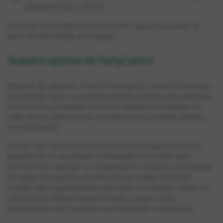
obligatorio para retirar).
Tras esto, ya puedes hacer tu primer ingreso y acceder al
bono de bienvenida, si lo deseas.
Nuestra opinion de PartyCasino
Después de explorar a fondo PartyCasino, nuestra impresión
es bastante clara: no necesita grandes alardes para destacar.
No recurre a promesas vacías ni a diseños estridentes. En
lugar de eso, apuesta por una experiencia cuidada, fluida y
sin sobresaltos.
Lo que más valoramos es lo bien estructurada que está la
plataforma. Ya sea desde el ordenador o el móvil, todo
funciona con agilidad. La navegación es intuitiva, los tiempos
de carga son rápidos y la selección de juegos está bien
curada. Hay tragamonedas para todos los perfiles: desde los
clásicos que siempre apetece volver a jugar, hasta
lanzamientos más recientes con funciones innovadoras.