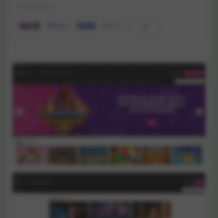
reembolso