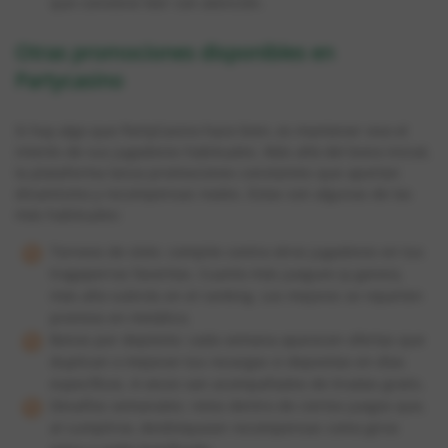
que conviene leer con atención.
Otras promociones disponibles en
Partycasino
Si hay algo que PartyCasino hace bien, es mantener vivo el
interés de sus jugadores habituales. Más allá del bono inicial,
la plataforma lanza promociones constantes que aportan
dinamismo y recompensas reales. Estas son algunas de las
más habituales:
Torneos de slots: compite contra otros jugadores en tus
tragaperras favoritas. Cuanto más juegues (y ganes),
más alto subirás en el ranking. Los mejores se reparten
premios en metálico.
Bonos por depósito: cada semana aparecen ofertas que
duplican o mejoran tus recargas si depositas en días
específicos. A veces van acompañados de tiradas gratis.
Desafíos semanales: retos dentro de ciertos juegos que,
al cumplirse, desbloquean recompensas como giros