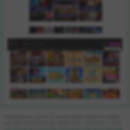
PartyCasino es uno de los casinos online legales en España
que más ha crecido en los últimos años.
PartyCasino cuenta
con licencia de la Dirección General de Ordenación del Juego