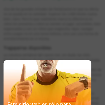
Una de las grandes virtudes de PartyCasino es que su oferta
no se queda en la cantidad. Superar los 2.000 títulos suena
bien, claro. Pero lo que realmente marca la diferencia es
cómo los presenta y cómo se sienten al jugar: accesibles, bien
organizados y con un ritmo que engancha. Aquí, navegar
entre juegos no es una tarea tediosa, sino casi una forma de
entretenimiento en sí misma.
Tragaperras disponibles
La columna vertebral del casino son, sin duda, las slots.
Desde los clásicos de tres rodillos que nunca pasan de moda,
hasta lanzamientos recientes cargados de funciones
especiales, mecánicas Megaways, multiplicadores o rondas de
bonificación inesperadas. Hay espacio tanto para quien busca
una experiencia relajada como para el que quiere acción y
sorpresas en cada giro.
Algunos títulos destacan por su popularidad, otros por su
diseño o por las historias que cuentan. Entre las tragaperras
más jugadas dentro del sitio, es habitual encontrar nombres
Este sitio web es sólo para