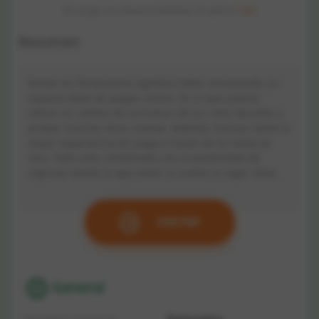
18+ Juega con Responsabilidad. Se aplican
T&C
.
Resumen
Entrar en PartyCasino significa haber encontrado un
espacio ideal de juegos online. En el que podrás
entrar en cientos de versiones de tus slots favoritas y
probar muchas otras nuevas. Además, buscan darte la
mejor experiencia de juego a través de la ruleta en
vivo. Todo esto, combinado con la posibilidad de
ingresar desde la app móvil, lo vuelve tu lugar ideal.
VISITAR
General