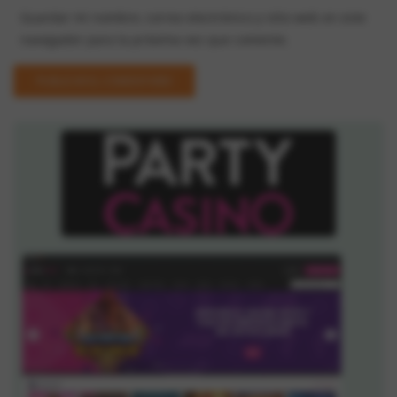
Guardar mi nombre, correo electrónico y sitio web en este
navegador para la próxima vez que comente.