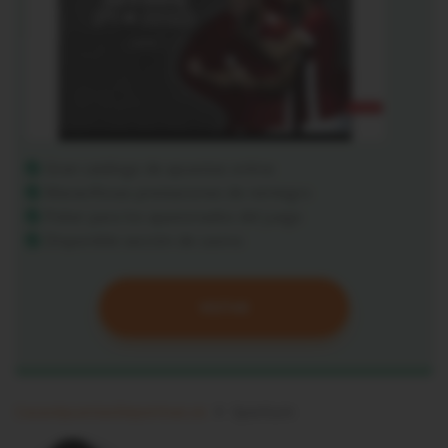
Gran catálogo de apuestas online
Maravillosas prestaciones de reintegro
Poker para los apasionados del juego
Disponible sección de casino
VISITAR
CasasApuestasDeportivas.es
Sportium