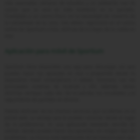
más avanzadas cámaras de estudios y un ambiente real de
casino que se verá en todo momento en tu pantalla.
Trasládate a un casino físico sin la necesidad de moverte de
la comodidad de tu casa. Solo debes registrarte en el casino
online de Sportium y listo, disfruta de lo mejor de la ruleta en
vivo.
Aplicación para móvil de Sportium
Sportium tiene disponible una app para descargar, así que
puedes hacer tus apuestas en vivo o prepartido desde tu
dispositivo móvil (smartphone o tablet). Funciona con los
principales sistemas de Android y iOS. Además, tienes
distintas ventajas cada día. No te pierdas los resultados y el
seguimiento de partidos en directo.
Podrás disfrutar de los mismos servicios que se ofertan en el
portal web. La ventaja que te puedes conectar desde el lugar
de tu preferencia. Es una aplicación bastante sencilla de
utilizar, donde puedes hacer tus apuestas sin ningún tipo de
problemas. La misma está optimizada de tal manera para que