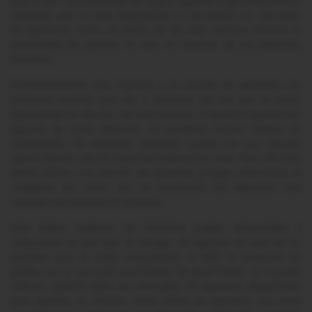
que te dan la posibilidad de seguir jugando y ganando dinero
mientras aún se está disputando un encuentro en concreto.
En Sportium, como no podía ser de otra manera, ofrecen la
posibilidad de apostar en vivo en muchos de tus deportes
favoritos.
Inmediatamente que ingresas a la sección de apuestas, los
primeros eventos que van a destacar son los que se están
disputando en directo. De esta manera, si quieres apostar por
algunos de estos deportes no perderás mucho tiempo en
encontrarlo. No obstante, Sportium cuenta con una sección
aparte donde solo se muestran eventos en vivo. Para ello solo
debes entrar a la sección de apuestas y luego seleccionar la
categoría «En vivo», ahí se mostrarán los deportes que
cuentan con eventos en disputa.
Solo debes explorar los distintos juegos disponibles y
seleccionar el que más te atraiga. Al ingresar en uno de los
partidos que se están disputando, la web te mostrará un
gráfico con lo que está ocurriendo. De igual forma, en la parte
inferior saldrán todos los mercados de apuestas disponibles
para apostar en directo. Verás todas las opciones, así como