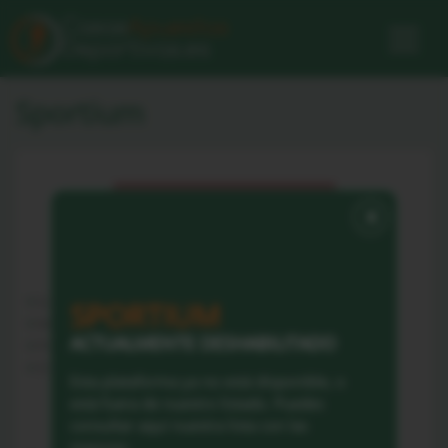
Sportium
x
Gran catálogo de apuestas online
SPORTIUM
Maravillosas prestaciones de reintegro
ACTUALMENTE DESHABILITADO
Poker para los apasionados del juego
Disponible sección de casino
Esta plataforma ya no está disponible, o
está fuera de nuestro listado. Puedes
18+ Juega con Responsabilidad. Se aplican
T&C
.
consultar aquí nuestra lista con las
mejores: