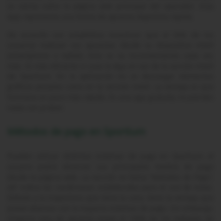
se sienta como la página web principal del operador. Esta
App representa una forma de apuesta deportiva rápida.
De acuerdo con estadística muestran que el 50% de los
usuarios realizan sus apuestas desde su dispositivo móvil
(smartphone o tablet). Esto se va incrementando cada vez
más. Es más eficiente si usas la App en vez de la versión móvil
de Sportium. En la aplicación no se descargar elementos
gráficos pesados como en la versión móvil. La ventaja es que
funciona un poco más rápido. Es una app gratuita, no pierdes
nada con probar.
Métodos de pago en Sportium
Pueden utilizar distintos sistemas de pago en Sportium, el
usuario podrá observar sus principales medios de pago
desde la página web. La sección se llama “Métodos de Pago”,
allí indica las condiciones establecidas para el uso de estas.
Debido a la trayectoria que tiene la casa, tiene la ventaja que
posee alianzas con la mayoría sistemas de pago. Sin embargo,
ninguna casa de apuesta posee el 100% de los métodos de