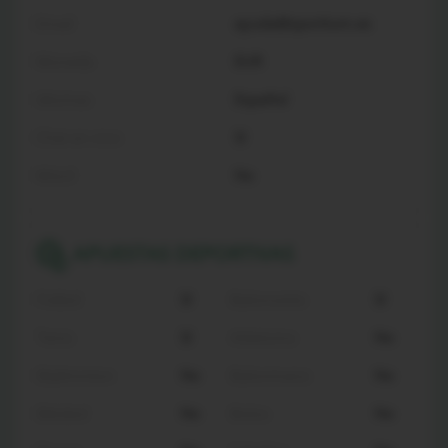
Email
ayuda@sportium.es
Moneda
EUR
Idiomas
Español
Chat en vivo
Sí
Móvil
No
APUESTAS DEPORTIVAS
Fútbol
Sí
Baloncesto
Sí
Tenis
Sí
Atletismo
No
Bádminton
No
Balonmano
No
Béisbol
No
Bolos
No