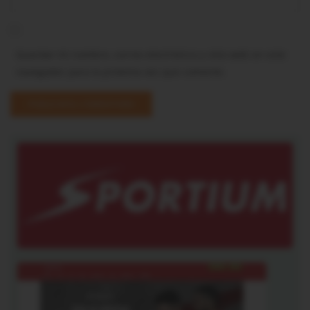
Guardar mi nombre, correo electrónico y sitio web en este
navegador para la próxima vez que comente.