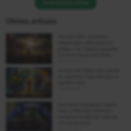
Ver pronósticos de hoy
Últimos artículos
Mundial 2026: resultados
inesperados, selecciones en
peligro y las mejores apuestas
tras el arranque del torneo
23 junio 2026
La fiesta del fútbol está a punto
de comenzar: todo listo para el
Mundial 2026
09 junio 2026
Final de la Champions League
2026: el PSG hace historia y
conquista Europa por segundo
año consecutivo
02 junio 2026