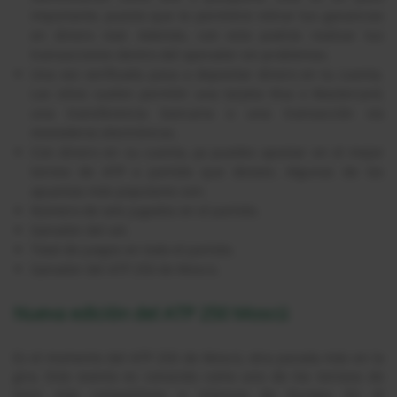
importante, puesto que te permitirá retirar tus ganancias
en dinero real. Además, con esto podrás realizar tus
transacciones dentro del operador sin problemas.
Una vez verificado, pasa a depositar dinero en tu cuenta.
Los sitios suelen permitir una tarjeta Visa o Mastercard,
una transferencia bancaria o una transacción vía
monederos electrónicos.
Con dinero en su cuenta, ya puedes apostar en el mejor
torneo de ATP o partido que desees. Algunas de las
apuestas más populares son:
Número de sets jugados en el partido.
Ganador del set.
Total de juegos en todo el partido.
Ganador del ATP 250 de Moscú.
Nueva edición del ATP 250 Moscú
Es el momento del ATP 250 de Moscú, otra parada más en la
gira. Este evento es conocido como uno de los torneos de
tenis más competitivos e intensos de Europa. En él