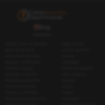
Blog
CONTACTO
Mejores casas de apuestas
Mapa del sitio
Bonos de apuestas
Guía de apuestas
Comparador de cuotas
Glosario
Apuestas combinadas
Estrategias
Apuestas seguras
Formas de depósito
Apuestas en directo
Sobre nosotros
Pronósticos deportivos
Redactor
Pronóstico Quiniela
Tipster
Pronósticos de fútbol
Cookies
Pronósticos de baloncesto
Aviso legal
Pronósticos de tenis
Política de privacidad