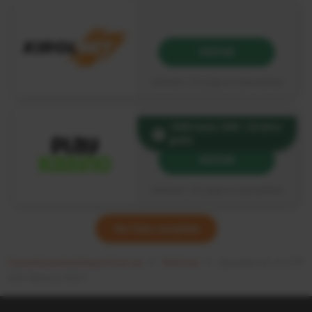
VISITAR
Publicidad | +18 | Juega con responsabilidad
100% hasta 100€ + 50 Giros
gratis
VISITAR
Publicidad | +18 | Juega con responsabilidad
Ver lista completa
CasasApuestasDeportivas.es
Noticias
Apuesta en el ATP
250 Moscú 2021