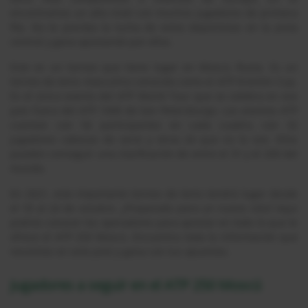
encontramos un alto nivel con muchos jugadores de primera
fila. No te pierdas la lucha de estos deportistas en la pista
central y gana apostando por ellos.
Este es un torneo que tiene lugar en Moscú, Rusia. Es un
torneo de tenis masculino conocido como el ATP Kremlin Cup.
Es el único evento del ATP World Tour que se celebra en ese
país fuera del ATP 1000 de San Petersburgo. Los eventos ATP
cuentan con 56 participantes en cada cuadro, con 32
jugadores cabezas de serie y otros 24 que no lo son. Ellos
pueden conseguir una clasificación de entre el 31 y el 200 del
mundo.
En 2021, este importante torneo de tenis tendrá lugar desde
el 18 al 24 de octubre. ¿Preparado para un nuevo reto? Aquí
podrás conocer los operadores para apostar en todo lo que te
ofrece el ATP 250 Moscú. Encuentra toda la información que
necesitas en este post y gana con tus apuestas.
Jugadores a seguir en el ATP 250 Moscú