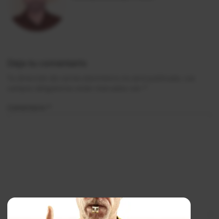
Deja tu comentario
Tu dirección de correo electrónico no será publicada.
Los
campos obligatorios están marcados con
*
Comentario
*