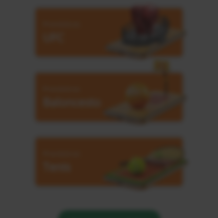
Pronósticos
UFC
Pronósticos
Baloncesto
Pronósticos
Tenis