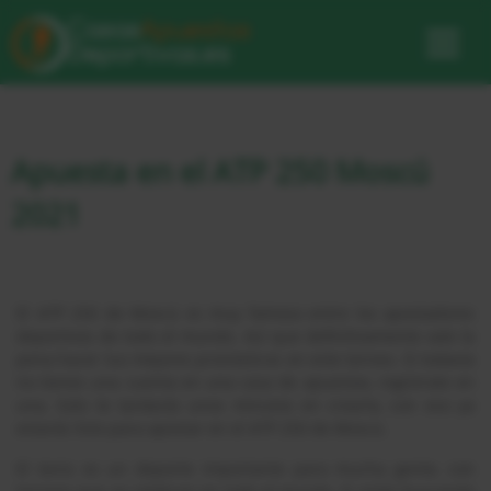
Apuesta en el ATP 250 Moscú
2021
El ATP 250 de Moscú es muy famoso entre los apostadores
deportivos de todo el mundo. Así que definitivamente vale la
pena hacer tus mejores pronósticos en este torneo. Si todavía
no tienes una cuenta en una casa de apuestas, regístrate en
una. Solo te tardarás unos minutos en crearla, con eso ya
estarás listo para apostar en el ATP 250 de Moscú.
El tenis es un deporte importante para mucha gente, con