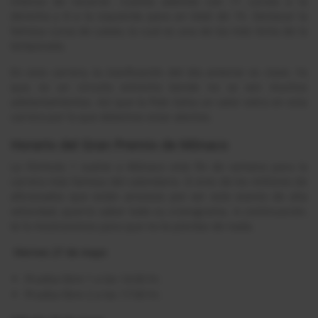
intenso de recorrer. Cuenta además con 11 curvas a la
derecha y 8 a la izquierda para un total de 19. Destacar la
famosa curva de Loews, la cual es una de las más lenta de la
temporada.
En esta carrera, la clasificación del día anterior es clave. Ya
que, es un circuito estrecho donde no se ven muchos
adelantamientos. Así que la Pole toma un valor extra en esta
carrera por lo que debemos estar atentos.
Horario del Gran Premio de Mónaco
La Fórmula 1 vuelve a Mónaco este fin de semana para la
carrera más famosa del calendario. Si eres de los millones de
aficionados que están ansiosos por ver este evento de alta
velocidad, querrá saber todo su cronograma. A continuación,
te lo mostraremos para que no te pierdas de nada.
Viernes 27 de mayo
Prueba libre 1 a las 14:00 hr.
Prueba libre 2 a las 17:00 hr.