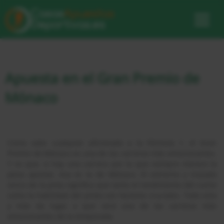
Apuesta en el Gran Premio de
Mónaco
Como sabe cualquier aficionado a la Fórmula 1, el Gran
Premio de Mónaco es una de las carreras más emocionantes.
Y es que, si hay una carrera por la que siempre merece la
pena apostar, ésa es la de Mónaco. El estrecho y trazado
único de la pista significa que tanto el rendimiento del coche
como la habilidad del piloto son factores cruciales. Todo esto
y más da lugar a que será una de las carreras más
emocionantes de la temporada.