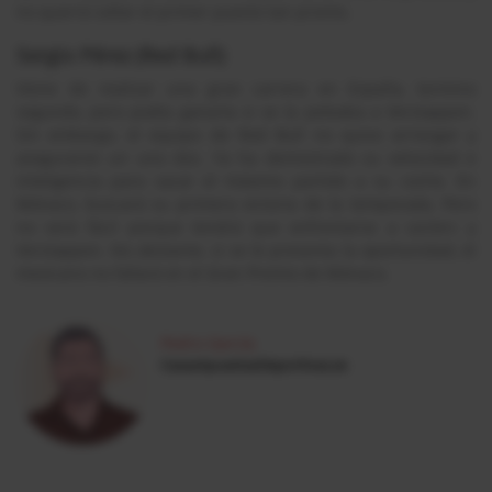
no querrá soltar el primer puesto tan pronto.
Sergio Pérez (Red Bull)
Viene de realizar una gran carrera en España, termino
segundo, pero podía ganarla si se la peleaba a Verstappen.
Sin embargo, el equipo de Red Bull no quiso arriesgar y
aseguraron un uno dos. Ya ha demostrado su velocidad e
inteligencia para sacar el máximo partido a su coche. En
Mónaco, buscará su primera victoria de la temporada. Pero
no será fácil porque tendrá que enfrentarse a Leclerc y
Verstappen. No obstante, si se le presenta la oportunidad, el
mexicano no fallará en el Gran Premio de Mónaco.
Pedro García
CasasApuestasDeportivas.es