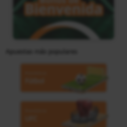
Apuestas más populares
Pronósticos
Fútbol
Pronósticos
UFC