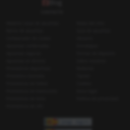
Blog
CONTACTO
Mejores casas de apuestas
Mapa del sitio
Bonos de apuestas
Guía de apuestas
Comparador de cuotas
Glosario
Apuestas combinadas
Estrategias
Apuestas seguras
Formas de depósito
Apuestas en directo
Sobre nosotros
Pronósticos deportivos
Redactor
Pronóstico Quiniela
Tipster
Pronósticos de fútbol
Cookies
Pronósticos de baloncesto
Aviso legal
Pronósticos de tenis
Política de privacidad
Pronósticos de UFC