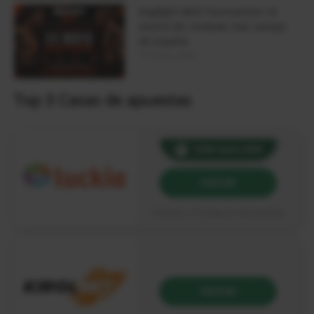
Dogfight Wild Tournament: el
evento de combate más salvaje
de España
19 mayo 2026
Top 3 Casas de apuestas
100% hasta 200€
VISITAR
Publicidad | +18 | Juega con responsabilidad
VISITAR