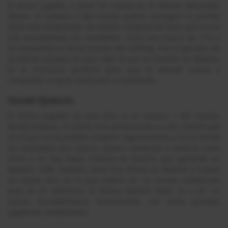
El tercer jugador a tener en cuenta es el alemán Alexander
Zverev. El número 3 del mundo quiere conseguir su primer
título esta temporada. Ha estado compitiendo bien, pero no le
han acompañado los resultados. Lleva una marca de 17-6 y
ha mantenido el tercer puesto del ranking. Fue el ganador de
la edición pasada así que sabe lo que es triunfar en Madrid.
Es el escenario perfecto para que el alemán vuelva a
conquistar un gran título para su palmarés.
Novak Djokovic
El último jugador de esta lista es el número 1 del mundo,
Novak Djokovic. El serbio está atravesando un año complicado
en el que no ha podido competir regularmente y no ha tenido
los resultados que quería. Quiere comenzar a sentirse como
antes y no hay mejor manera de hacerlo que ganando un
Masters 1000. Djokovic tiene tres títulos en Madrid y tratará
de sumar otro en lo que podría ser un torneo complicado
para él. En definitiva, el Mutua Madrid Open va a ser un
torneo increíblemente emocionante con estos grandes
jugadores compitiendo.