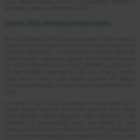
ganar dinero mientras animas a tus jugadores favoritos a
conseguir la gloria en Madrid este 2022.
Edición 2022 del Mutua Madrid Open
Si eres aficionado al tenis y te gusta apostar, el Mutua Madrid
Open 2022 es sin duda un evento que no querrás perderte. El
torneo se celebra del 1 al 8 de mayo en la Caja Mágica de
Madrid, España. Además de algunos de los mejores tenistas
del mundo compitiendo por el título, también hay un montón
de oportunidades para apostar. Así que, tanto si quieres
ganar dinero como si solo quieres disfrutar de algunos
partidos emocionantes, ¡no te pierdas el Mutua Madrid Open
2022!
La edición de este año es muy especial porque puede ser el
primer Master 1000 del año donde coincidan tanto Nadal
como Djokovick. Ambos jugadores están anunciados y de
momento sus participaciones serán una realidad en este
nuevo gran torneo de tenis. Este será una buena prueba para
lo que viene más adelante en el calendario ATP. Pero no todo