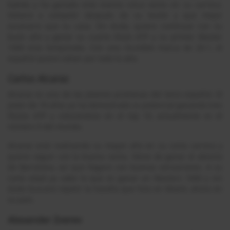
batida y ha ganado este evento cinco veces en su carrera.
Volverá a competir después de su lesión y que mejor
escenario que su casa. Sin duda, quiere continuar con su
buen año y ganar su cuarto título ATP y su primer Master
1000 esta temporada. Con una increíble marca de 20-1, el
español quiere volver por todo lo alto.
Carlos Alcaraz
Alcaraz es una de las jóvenes promesas del tenis español. El
joven de 18 años ya ha demostrado su potencial ganando tres
títulos ATP y colocándose en el top 10, actualmente es el
número 9 del mundo.
Alcaraz está realizando su mayor año en su corta carrera y
quiere seguir con la buena racha. Viene de ganar el abierto
de Barcelona, así que llegará con buenas sensaciones. A su
corta edad ya sabe lo que es ganar un Masters 1000 y sin
duda buscará repetir la hazaña que hizo en Miami, ahora en
su país.
Alexander Zverev