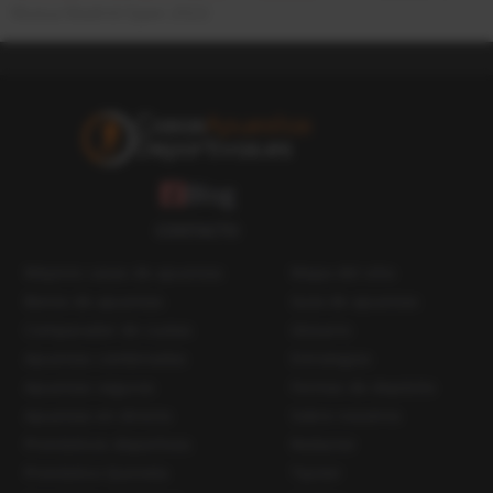
Mutua Madrid Open 2022
Blog
CONTACTO
Mejores casas de apuestas
Mapa del sitio
Bonos de apuestas
Guía de apuestas
Comparador de cuotas
Glosario
Apuestas combinadas
Estrategias
Apuestas seguras
Formas de depósito
Apuestas en directo
Sobre nosotros
Pronósticos deportivos
Redactor
Pronóstico Quiniela
Tipster