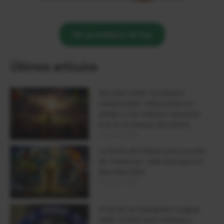
Ver pronósticos de hoy
Últimos artículos
Mundial 2026: resultados
inesperados, selecciones en
peligro y las mejores apuestas
tras el arranque del torneo
23 junio 2026
La fiesta del fútbol está a punto
de comenzar: todo listo para el
Mundial 2026
09 junio 2026
Final de la Champions League
2026: el PSG hace historia y