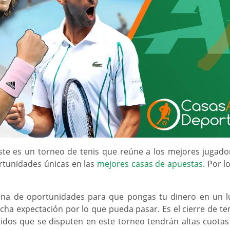
Este es un torneo de tenis que reúne a los mejores jugado
ortunidades únicas en las
mejores casas de apuestas
. Por 
lena de oportunidades para que pongas tu dinero en un lu
cha expectación por lo que pueda pasar. Es el cierre de 
rtidos que se disputen en este torneo tendrán altas cuota