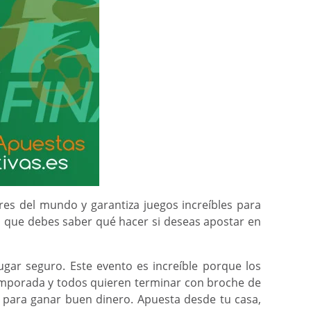
res del mundo y garantiza juegos increíbles para
lo que debes saber qué hacer si deseas apostar en
gar seguro. Este evento es increíble porque los
temporada y todos quieren terminar con broche de
s para ganar buen dinero. Apuesta desde tu casa,