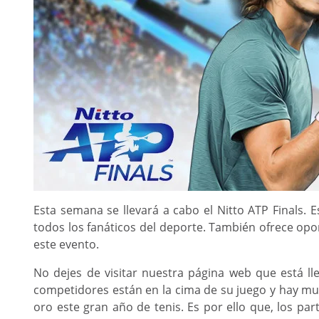
Esta semana se llevará a cabo el Nitto ATP Finals. 
todos los fanáticos del deporte. También ofrece op
este evento.
No dejes de visitar nuestra página web que está l
competidores están en la cima de su juego y hay mu
oro este gran año de tenis. Es por ello que, los pa