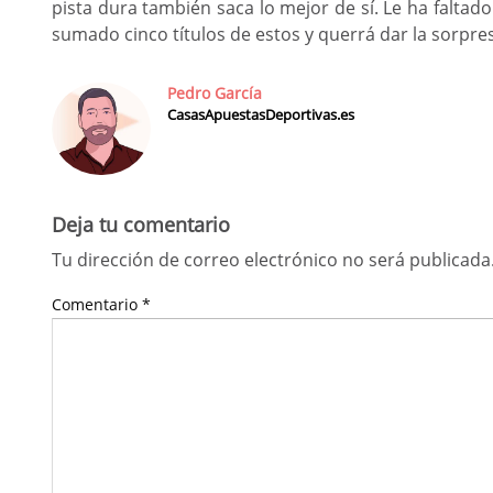
pista dura también saca lo mejor de sí. Le ha falta
sumado cinco títulos de estos y querrá dar la sorpresa
Pedro García
CasasApuestasDeportivas.es
Deja tu comentario
Tu dirección de correo electrónico no será publicada
Comentario
*