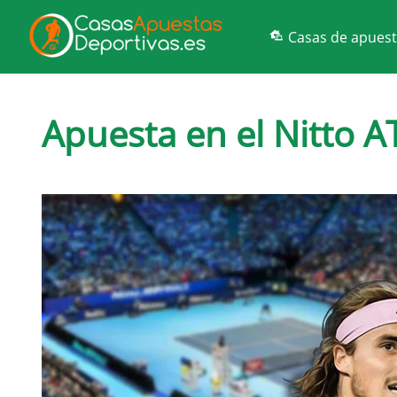
Casas de apues
Apuesta en el Nitto A