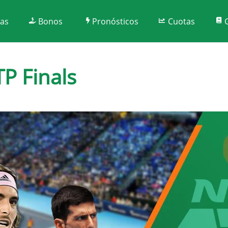
tas
Bonos
Pronósticos
Cuotas
TP Finals