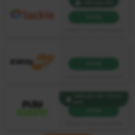
100% hasta 200€
VISITAR
Publicidad | +18 | Juega con responsabilidad
VISITAR
Publicidad | +18 | Juega con responsabilidad
100% hasta 100€ + 50 Giros
gratis
VISITAR
Publicidad | +18 | Juega con responsabilidad