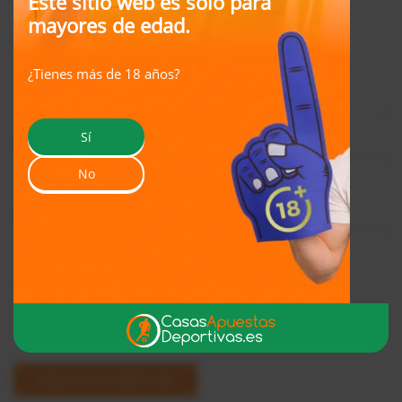
Este sitio web es sólo para
mayores de edad.
¿Tienes más de 18 años?
Sí
Nombre
*
No
Correo electrónico
*
Guardar mi nombre, correo electrónico y sitio web en este
navegador para la próxima vez que comente.