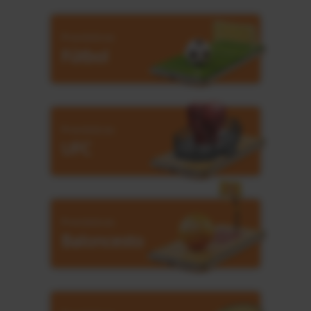
Pronósticos
Fútbol
Pronósticos
UFC
Pronósticos
Baloncesto