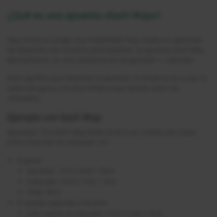
¿Qué es una apuesta «Each Way»?
Aquí entra en juego una modalidad muy usada en apuestas
de deportes con muchos participantes: la apuesta Each Way.
Básicamente, es una combinación de ganador + colocado.
Esto significa que duplicas la apuesta: la mitad se va a que tu
selección gana, y la otra mitad a que queda entre los
colocados.
Ejemplo con Each Way:
Apuestas 10 € Each Way (total 20 €) a un ciclista con cuota
8.00 y fracción de colocado 1/5:
Si gana:
Ganador: 10 € x 8.00 = 80 €
Colocado: 10 € x 1.60 = 16 €
Total: 96 €
Si queda segundo o tercero:
Solo cobras el colocado: 10 € x 1.60 = 16 €