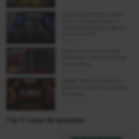
Final de la Champions League
2026: el PSG hace historia y
conquista Europa por segundo
año consecutivo
02 junio 2026
El Barcelona cierra una gran
temporada: campeón de LaLiga
con autoridad
25 mayo 2026
Dogfight Wild Tournament: el
evento de combate más salvaje
de España
19 mayo 2026
Top 3 Casas de apuestas