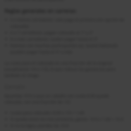
Reglas generales en carreras:
5 o menos corredores: solo paga el primero (sin opción de
colocado)
6 a 7 corredores: pagan colocado al 1º y 2º
8 o más corredores: suelen pagar hasta el 3º
Eventos con muchos participantes (ej. Grand National):
pueden pagar hasta el 5º o más
La cuota para el colocado es una fracción de la original
(usualmente 1/4 o 1/5), lo que reduce las ganancias pero
también el riesgo.
Ejemplo:
Apuestas 10 € a que un caballo con cuota 8.00 quede
colocado, con una fracción de 1/5:
Cuota para colocado: 8.00 x 1/5 = 1.60
Si queda entre los tres primeros, ganas: 10 € x 1.60 = 16 €
Si no lo logra, pierdes los 10 €