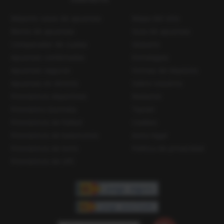
Mejores casas de apuestas
Mapa del sitio
Bonos de apuestas
Guía de apuestas
Comparador de cuotas
Glosario
Apuestas combinadas
Estrategias
Apuestas seguras
Formas de depósito
Apuestas en directo
Sobre nosotros
Pronósticos deportivos
Redactor
Pronóstico Quiniela
Tipster
Pronósticos de fútbol
Cookies
Pronósticos de baloncesto
Aviso legal
Pronósticos de tenis
Política de privacidad
Pronósticos de UFC