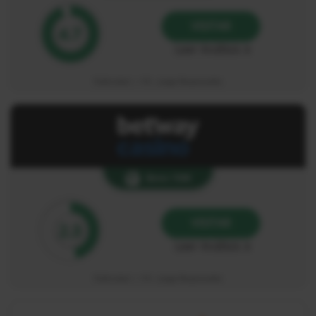
VISITAR
4.7
Leer Análisis
Publicidad | +18 | Juego Responsable
Bono 150€
VISITAR
2.3
Leer Análisis
Publicidad | +18 | Juego Responsable