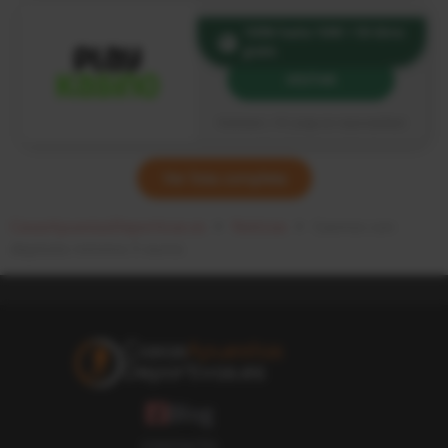
100% hasta 100€ + 50 Giros
gratis
VISITAR
Publicidad | +18 | Juega con responsabilidad
Ver lista completa
CasasApuestasDeportivas.es
Noticias
Casinos con
depósito mínimo 5 euros
Blog
CONTACTO