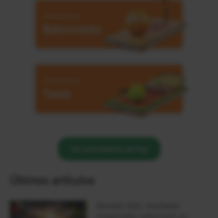
Pronósticos
Baloncesto
Pronósticos
Tenis
Ver pronósticos de hoy
Últimos artículos
Mundial 2026: resultados
inesperados, selecciones en