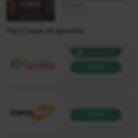
de España
19 mayo 2026
Top 3 Casas de apuestas
100% hasta 200€
VISITAR
Publicidad | +18 | Juega con responsabilidad
VISITAR
Publicidad | +18 | Juega con responsabilidad