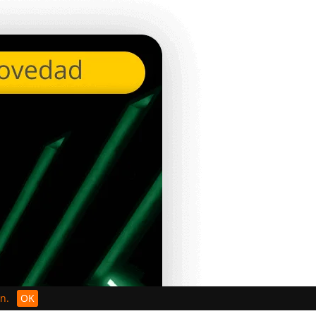
n.
OK