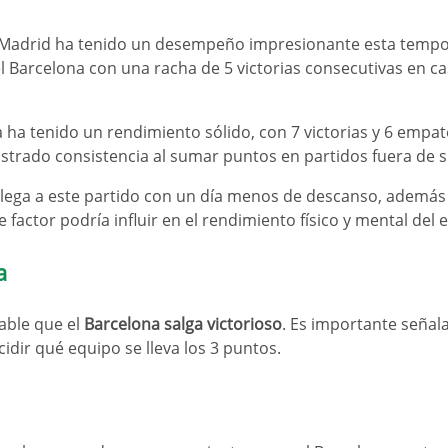
e Madrid ha tenido un desempeño impresionante esta tempor
el Barcelona con una racha de 5 victorias consecutivas en c
 ha tenido un rendimiento sólido, con 7 victorias y 6 empat
Este sitio web es sólo
rado consistencia al sumar puntos en partidos fuera de s
para mayores de edad.
o llega a este partido con un día menos de descanso, ademá
¿Tienes más de 18 años?
 factor podría influir en el rendimiento físico y mental del
Sí
a
No
ble que el
Barcelona salga victorioso
. Es importante señala
cidir qué equipo se lleva los 3 puntos.