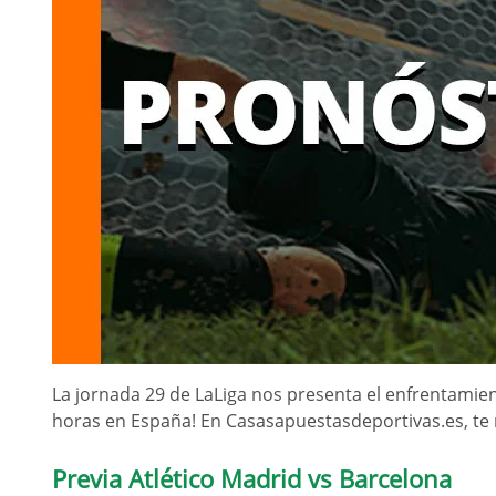
La jornada 29 de LaLiga nos presenta el enfrentamien
horas en España! En Casasapuestasdeportivas.es, te
Previa Atlético Madrid vs Barcelona