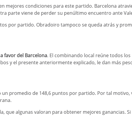
 en mejores condiciones para este partido. Barcelona atravi
otra parte viene de perder su penúltimo encuentro ante Val
os por partido. Obradoiro tampoco se queda atrás y prome
Este sitio web es sólo
para mayores de edad.
¿Tienes más de 18 años?
 a favor del Barcelona
. El combinando local reúne todos los
 ambos y el presente anteriormente explicado, le dan más pes
Sí
No
o un promedio de 148,6 puntos por partido. Por tal motivo,
grana.
, que algunas valoran para obtener mejores ganancias. Si 