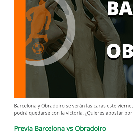
Barcelona y Obradoiro se verán las caras este vierne
podrá quedarse con la victoria. ¿Quieres apostar por
Previa Barcelona vs Obradoiro