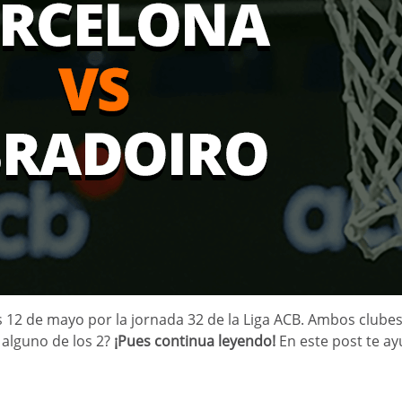
s 12 de mayo por la jornada 32 de la Liga ACB. Ambos clubes
 alguno de los 2?
¡Pues continua leyendo!
En este post te ay