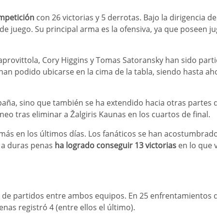
ompetición
con 26 victorias y 5 derrotas. Bajo la dirigencia
de juego. Su principal arma es la ofensiva, ya que poseen 
Laprovittola, Cory Higgins y Tomas Satoransky han sido part
n podido ubicarse en la cima de la tabla, siendo hasta aho
paña, sino que también se ha extendido hacia otras partes d
rneo tras eliminar a Žalgiris Kaunas en los cuartos de final.
 más en los últimos días. Los fanáticos se han acostumbrad
 a duras penas
ha logrado conseguir 13 victorias
en lo que 
de partidos entre ambos equipos. En 25 enfrentamientos di
as registró 4 (entre ellos el último).