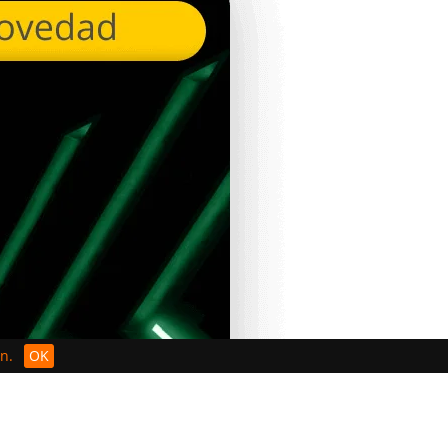
n.
OK