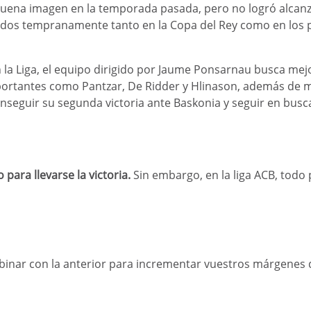
buena imagen en la temporada pasada, pero no logró alcanz
iminados tempranamente tanto en la Copa del Rey como en los 
la Liga, el equipo dirigido por Jaume Ponsarnau busca mej
mportantes como Pantzar, De Ridder y Hlinason, además de 
Este sitio web es sólo
nseguir su segunda victoria ante Baskonia y seguir en bus
para mayores de edad.
¿Tienes más de 18 años?
para llevarse la victoria.
Sin embargo, en la liga ACB, todo
Sí
No
nar con la anterior para incrementar vuestros márgenes 