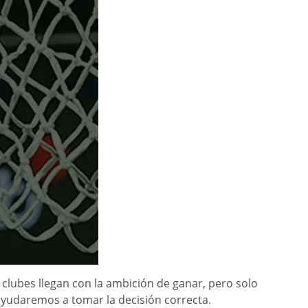
 clubes llegan con la ambición de ganar, pero solo
 ayudaremos a tomar la decisión correcta.