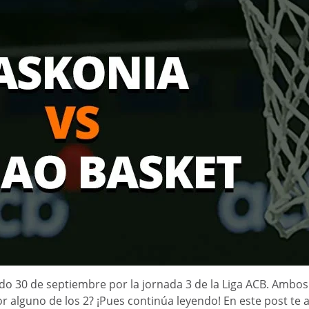
ado 30 de septiembre por la jornada 3 de la Liga ACB. Ambos
or alguno de los 2? ¡Pues continúa leyendo! En este post te