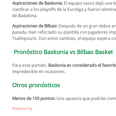
Aspiraciones de Baskonia:
El equipo vasco dejó una 
clasificar a los playoffs de la Euroliga y fueron el
de Badalona.
Aspiraciones de Bilbao:
Después de un gran debut en 
pasada. Han reforzado su plantilla con jugadores i
Tsalmpouris. Con estos cambios, el equipo espera co
Pronóstico Baskonia vs Bilbao Basket
Para este partido,
Baskonia es considerado el favorito 
impredecible en ocasiones.
Otros pronósticos
Menos de 150 puntos:
Una apuesta que podrías combi
Powered by