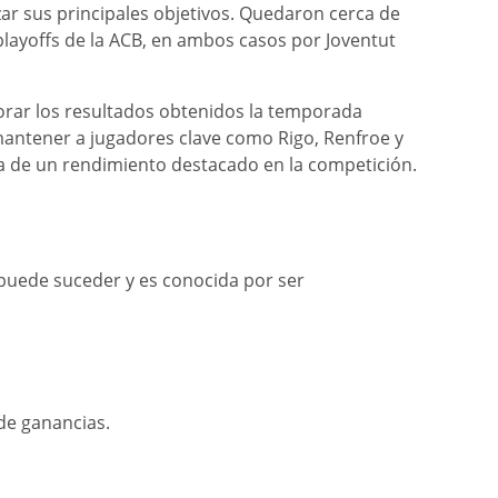
ar sus principales objetivos. Quedaron cerca de
playoffs de la ACB, en ambos casos por Joventut
orar los resultados obtenidos la temporada
mantener a jugadores clave como Rigo, Renfroe y
ca de un rendimiento destacado en la competición.
 puede suceder y es conocida por ser
de ganancias.