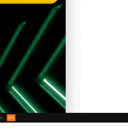
n.
OK