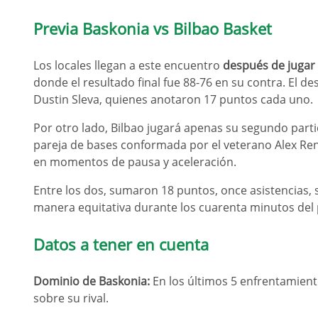
Previa Baskonia vs Bilbao Basket
Los locales llegan a este encuentro
después de jugar 
donde el resultado final fue 88-76 en su contra. El d
Dustin Sleva, quienes anotaron 17 puntos cada uno.
Por otro lado, Bilbao jugará apenas su segundo part
pareja de bases conformada por el veterano Alex Renf
en momentos de pausa y aceleración.
Entre los dos, sumaron 18 puntos, once asistencias, 
manera equitativa durante los cuarenta minutos del 
Datos a tener en cuenta
Dominio de Baskonia:
En los últimos 5 enfrentamient
sobre su rival.