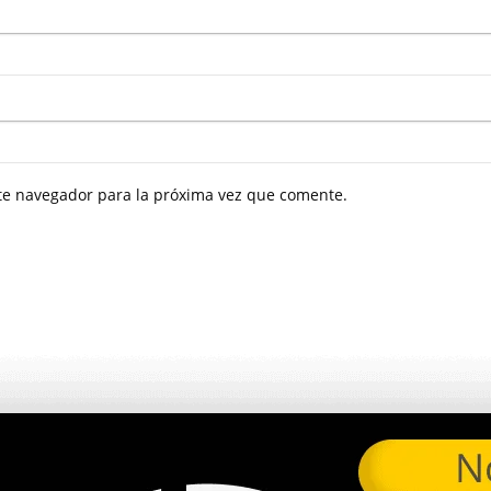
ste navegador para la próxima vez que comente.