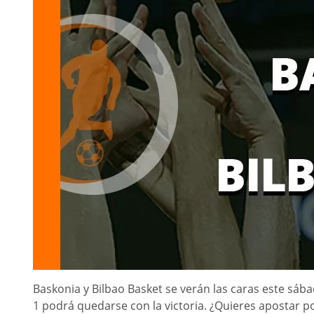
Baskonia y Bilbao Basket se verán las caras este sáb
1 podrá quedarse con la victoria. ¿Quieres apostar p