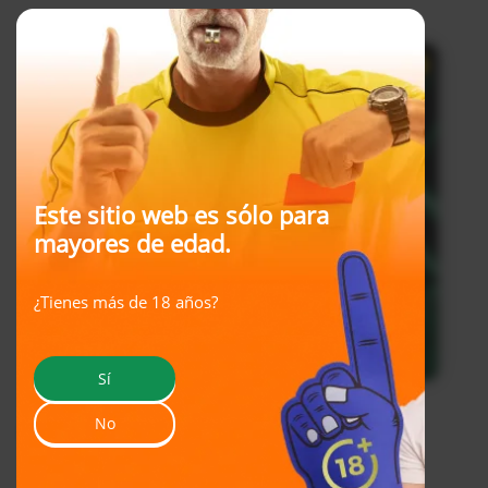
Este sitio web es sólo para
mayores de edad.
¿Tienes más de 18 años?
Sí
Apuestas más populares
No