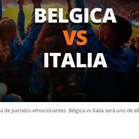
de partidos emocionantes. Bélgica vs Italia será uno de el