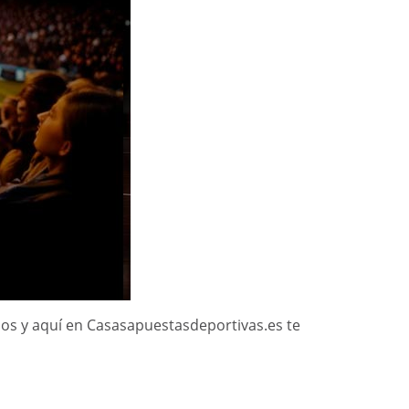
los y aquí en Casasapuestasdeportivas.es te