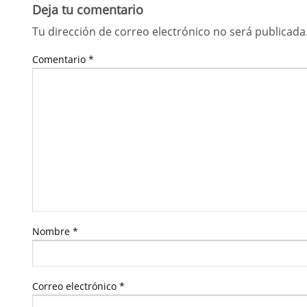
Deja tu comentario
Tu dirección de correo electrónico no será publicada
Comentario
*
Nombre
*
Correo electrónico
*