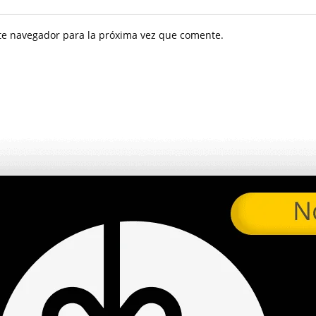
ste navegador para la próxima vez que comente.