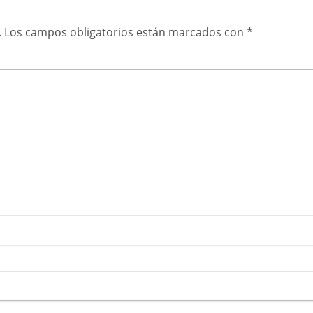
.
Los campos obligatorios están marcados con
*