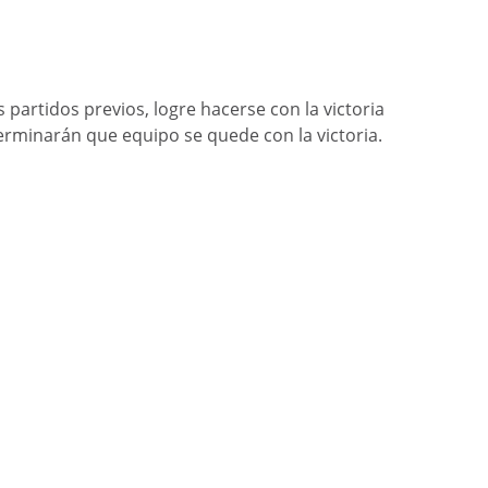
artidos previos, logre hacerse con la victoria
erminarán que equipo se quede con la victoria.