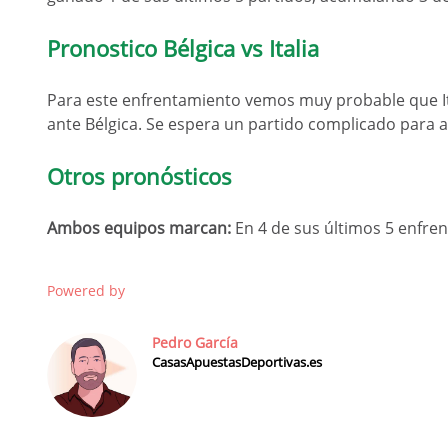
Pronostico Bélgica vs Italia
Para este enfrentamiento vemos muy probable que Ital
ante Bélgica. Se espera un partido complicado para 
Otros pronósticos
Ambos equipos marcan:
En 4 de sus últimos 5 enfre
Powered by
Pedro García
CasasApuestasDeportivas.es