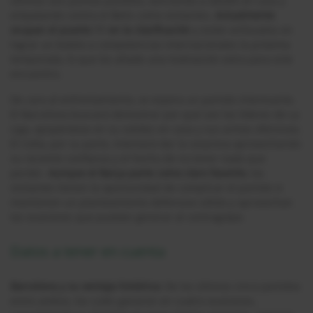
últimos seis puntos posibles, venciendo a Getafe en casa y
empatando contra el Betis como visitantes.
Actualmente
ocupan el puesto 11 en la clasificación
y están enfocados en
lograr un boleto a competencias internacionales la próxima
temporada, lo que les añade una motivación extra para este
encuentro.
De cara al enfrentamiento, se espera un partido interesante.
El Barcelona buscará demostrar por qué son los líderes de La
Liga, apoyándose en su solidez en casa y sus armas ofensivas.
El Celta, por su parte, intentará dar la sorpresa aprovechando
su reciente confianza y el hecho de no tener nada que
perder.
Aunque el Barça parte como claro favorito
, los
visitantes tienen la oportunidad de complicar el partido si
mantienen un planteamiento defensivo sólido y aprovechan
las ocasiones que puedan generar al contragolpe.
Datos a tener en cuenta
Barcelona y su ventaja histórica:
De los últimos cinco partidos
entre ambos, los culés ganaron en cuatro ocasiones,