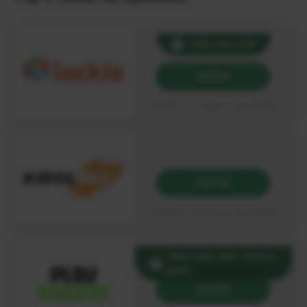
100% hasta 200€
VISITAR
Publicidad | +18 | Juega con responsabilidad
VISITAR
Publicidad | +18 | Juega con responsabilidad
100% hasta 100€ + 50 Giros
gratis
VISITAR