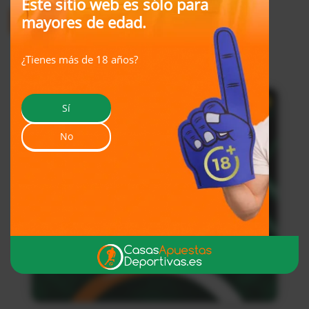
Este sitio web es sólo para
mayores de edad.
¿Tienes más de 18 años?
Sí
No