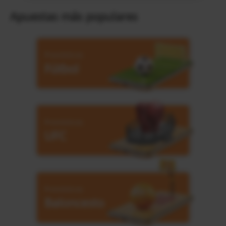
Apuestas más populares
Pronósticos
Fútbol
Pronósticos
UFC
Pronósticos
Baloncesto