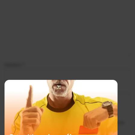
Nombre
*
Correo electrónico
*
Guardar mi nombre, correo electrónico y sitio web en este
navegador para la próxima vez que comente.