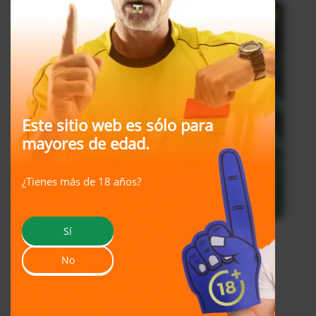
Este sitio web es sólo para
mayores de edad.
¿Tienes más de 18 años?
Sí
Apuestas más populares
No
Pronósticos