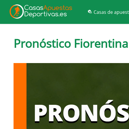
Casas de apues
Pronóstico Fiorentina