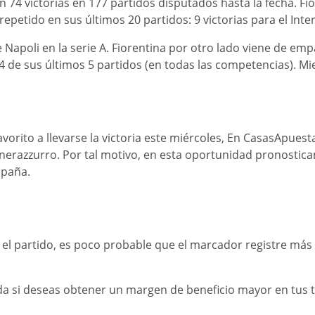
on 74 victorias en 177 partidos disputados hasta la fecha. F
etido en sus últimos 20 partidos: 9 victorias para el Inter 
e Napoli en la serie A. Fiorentina por otro lado viene de emp
e sus últimos 5 partidos (en todas las competencias). Mie
Este sitio web es sólo
para mayores de edad.
¿Tienes más de 18 años?
favorito a llevarse la victoria este miércoles, En CasasApu
 nerazzurro. Por tal motivo, en esta oportunidad pronosti
Sí
mpaña.
No
el partido, es poco probable que el marcador registre más d
a si deseas obtener un margen de beneficio mayor en tus t