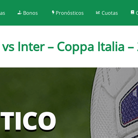
tas
Bonos
Pronósticos
Cuotas
 vs Inter – Coppa Italia 