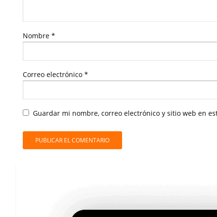
Nombre
*
Correo electrónico
*
Guardar mi nombre, correo electrónico y sitio web en e