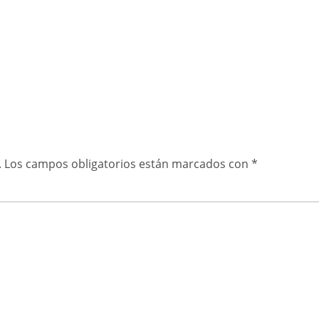
.
Los campos obligatorios están marcados con
*