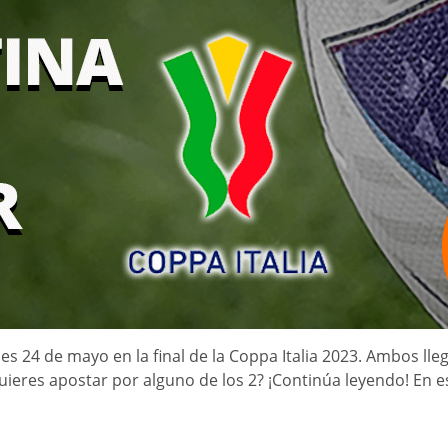
oles 24 de mayo en la final de la Coppa Italia 2023. Ambos l
Quieres apostar por alguno de los 2? ¡Continúa leyendo! En 