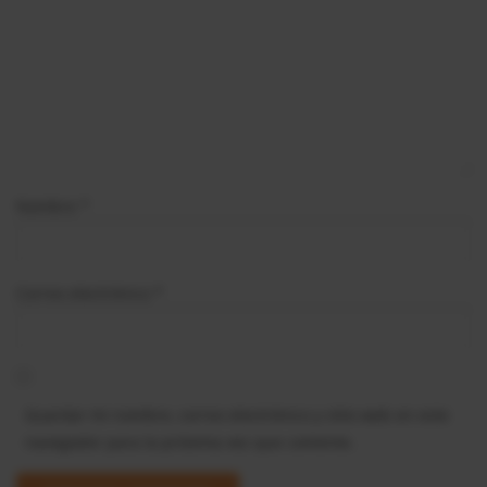
Nombre
*
Correo electrónico
*
Guardar mi nombre, correo electrónico y sitio web en este
navegador para la próxima vez que comente.