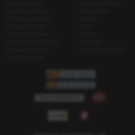
Apuestas seguras
Formas de depósito
Apuestas en directo
Sobre nosotros
Pronósticos deportivos
Redactor
Pronóstico Quiniela
Tipster
Pronósticos de fútbol
Cookies
Pronósticos de baloncesto
Aviso legal
Pronósticos de tenis
Política de privacidad
Pronósticos de UFC