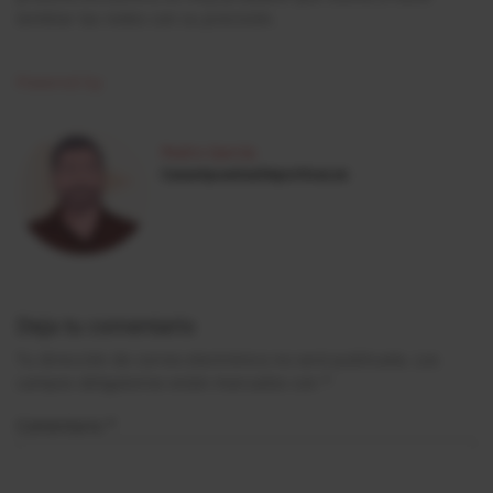
temblar las redes con su precisión.
Powered by
Pedro García
CasasApuestasDeportivas.es
Deja tu comentario
Tu dirección de correo electrónico no será publicada.
Los
campos obligatorios están marcados con
*
Comentario
*