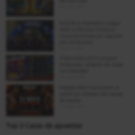
Mundial 2026
09 junio 2026
Final de la Champions League
2026: el PSG hace historia y
conquista Europa por segundo
año consecutivo
02 junio 2026
El Barcelona cierra una gran
temporada: campeón de LaLiga
con autoridad
25 mayo 2026
Dogfight Wild Tournament: el
evento de combate más salvaje
de España
19 mayo 2026
Top 3 Casas de apuestas