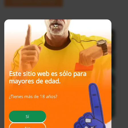
Este sitio web es sólo para
mayores de edad.
¿Tienes más de 18 años?
Sí