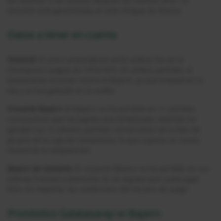
de clasificar a los octavos después de muchos años. La
emoción está garantizada en este choque de titanes.
Datos a tener en cuenta
Historial:
El único antecedente entre ambos fue en la
Champions League de 1972/1973. En ambos partidos, el
Galatasaray no pudo contra el Bayern, ya que empató en la
Ida y se fue goleado en la vuelta.
Presente Bayern:
El Bayern no ha perdido en 11 partidos
consecutivos que ha jugado esta temporada. Además, ha
ganado sus 15 últimos partidos consecutivos de la fase de
grupos de la Liga de Campeones, lo que supone un nuevo
récord de la competición.
Bayern de visitante:
El conjunto Bávaro no ha perdido en sus
ultimas 9 visitas a domicilio. Es un equipo que suele jugar
bien sin importar las condiciones del terreno de juego.
Pronóstico Galatasaray vs Bayern