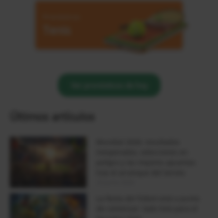
Pronósticos
Tenis
Ver pronósticos de hoy
Últimos artículos
Mundial 2026: resultados
inesperados, selecciones en
peligro y las mejores apuestas
tras el arranque del torneo
23 junio 2026
La fiesta del fútbol está a punto
de comenzar: todo listo para el