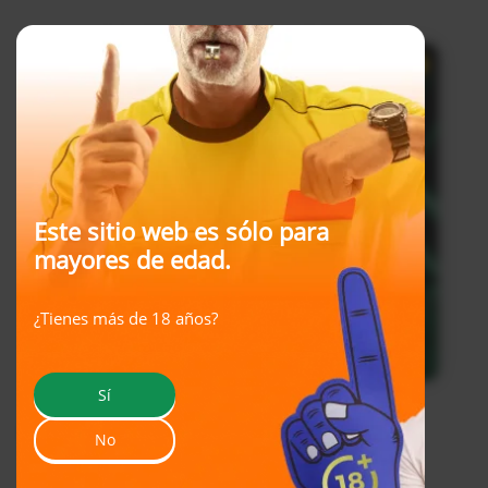
Este sitio web es sólo para
mayores de edad.
¿Tienes más de 18 años?
Sí
Apuestas más populares
No