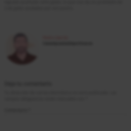
logrado acumular ocho goles, lo que nos da un promedio de
2.66 goles anotados por encuentro.
Pedro García
CasasApuestasDeportivas.es
Deja tu comentario
Tu dirección de correo electrónico no será publicada.
Los
campos obligatorios están marcados con
*
Comentario
*