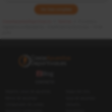
Ver lista completa
CasasApuestasDeportivas.es
Noticias
Pronóstico
Inglaterra vs Macedonia – Clasificatorias Eurocopa – 19 de
junio
Blog
CONTACTO
Mejores casas de apuestas
Mapa del sitio
Bonos de apuestas
Guía de apuestas
Comparador de cuotas
Glosario
Apuestas combinadas
Estrategias