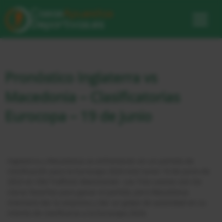
Pronóstico Inglaterra vs
Macedonia – Clasificatorias
Eurocopa – 19 de junio
Inglaterra y Macedonia se enfrentarán en un partido de
clasificación para la Eurocopa 2024 este lunes 19 de junio de
2023 en Old Trafford, Manchester. Los Tres Leones son los
claros favoritos para ganar el partido, pero Macedonia
intentará dar la sorpresa y dar un golpe de autoridad en su
intento de clasificarse a la Eurocopa 2024.