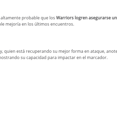
 altamente probable que los
Warriors logren asegurarse un
le mejoría en los últimos encuentros.
Este sitio web es sólo
para mayores de edad.
¿Tienes más de 18 años?
y, quien está recuperando su mejor forma en ataque, anote
emostrando su capacidad para impactar en el marcador.
Sí
No