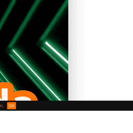
n.
OK