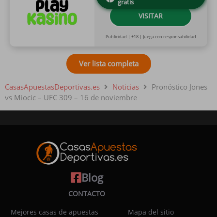
gratis
VISITAR
Publicidad | +18 | Juega con responsabilidad
Ver lista completa
CasasApuestasDeportivas.es
Noticias
Pronóstico Jones
vs Miocic – UFC 309 – 16 de noviembre
Blog
CONTACTO
Mejores casas de apuestas
Mapa del sitio