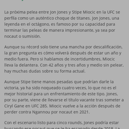
La próxima pelea entre Jon Jones y Stipe Miocic en la UFC se
perfila como un auténtico choque de titanes. Jon Jones, una
leyenda en el octágono, es famoso por su capacidad para
terminar las peleas de manera impresionante, ya sea por
nocaut o sumisión.
Aunque su récord solo tiene una mancha por descalificación,
la gran pregunta es cómo volverá después de estar un año y
medio fuera. Pero si hablamos de incertidumbres, Miocic
lleva la delantera. Con 42 años y tres años y medio sin pelear,
hay muchas dudas sobre su forma actual.
Aunque Stipe tiene manos pesadas que podrían darle la
victoria, ya ha sido noqueado cuatro veces, lo que no es el
mejor historial para un enfrentamiento de este tipo. Jones,
por su parte, viene de llevarse el título vacante tras someter a
Ciryl Gane en UFC 285. Miocic vuelve a la acción después de
perder contra Ngannou por nocaut en 2021.
Con el escenario listo para cinco rounds, Jones podría estar
buscando ese nocaut que se le ha escapado desde 2018. La