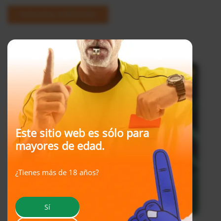
Este sitio web es sólo para
mayores de edad.
¿Tienes más de 18 años?
Sí