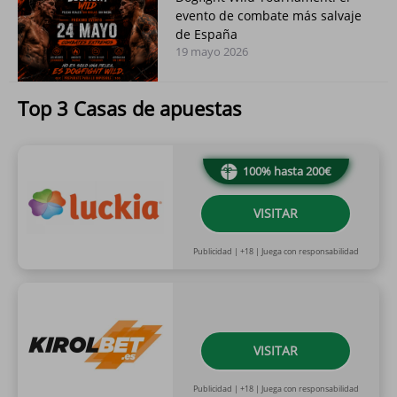
evento de combate más salvaje
de España
19 mayo 2026
Top 3 Casas de apuestas
100% hasta 200€
VISITAR
Publicidad | +18 | Juega con responsabilidad
VISITAR
Publicidad | +18 | Juega con responsabilidad