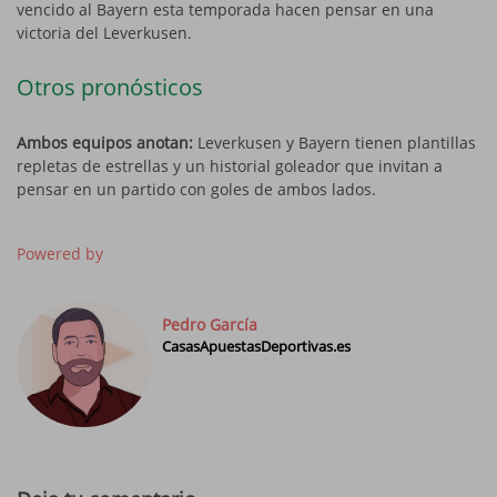
vencido al Bayern esta temporada hacen pensar en una
victoria del Leverkusen.
Otros pronósticos
Ambos equipos anotan:
Leverkusen y Bayern tienen plantillas
repletas de estrellas y un historial goleador que invitan a
pensar en un partido con goles de ambos lados.
Powered by
Pedro García
CasasApuestasDeportivas.es