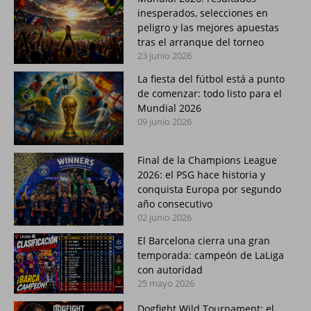
inesperados, selecciones en
peligro y las mejores apuestas
tras el arranque del torneo
23 junio 2026
La fiesta del fútbol está a punto
de comenzar: todo listo para el
Mundial 2026
09 junio 2026
Final de la Champions League
2026: el PSG hace historia y
conquista Europa por segundo
año consecutivo
02 junio 2026
El Barcelona cierra una gran
temporada: campeón de LaLiga
con autoridad
25 mayo 2026
Dogfight Wild Tournament: el