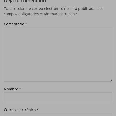
Deja tu comentario
Tu dirección de correo electrónico no será publicada.
Los
campos obligatorios están marcados con
*
Comentario
*
Nombre
*
Correo electrónico
*