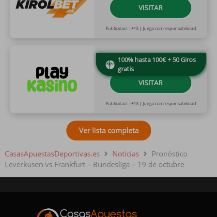
VISITAR
Publicidad | +18 | Juega con responsabilidad
100% hasta 100€ + 50 Giros
gratis
VISITAR
Publicidad | +18 | Juega con responsabilidad
Ver lista completa
CasasApuestasDeportivas.es
Noticias
Pronóstico
Leverkusen vs Frankfurt – Bundesliga – 19 de octubre