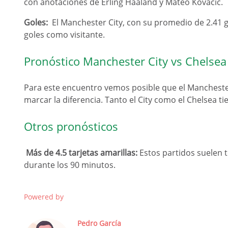
con anotaciones de Erling Haaland y Mateo Kovacic.
Goles:
El Manchester City, con su promedio de 2.41 g
goles como visitante.
Pronóstico Manchester City vs Chelse
Para este encuentro vemos posible que el Manchester
marcar la diferencia. Tanto el City como el Chelsea t
Otros pronósticos
Más de 4.5 tarjetas amarillas:
Estos partidos suelen t
durante los 90 minutos.
Powered by
Pedro García