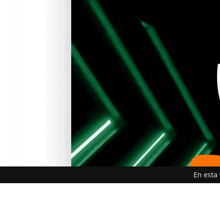
En esta