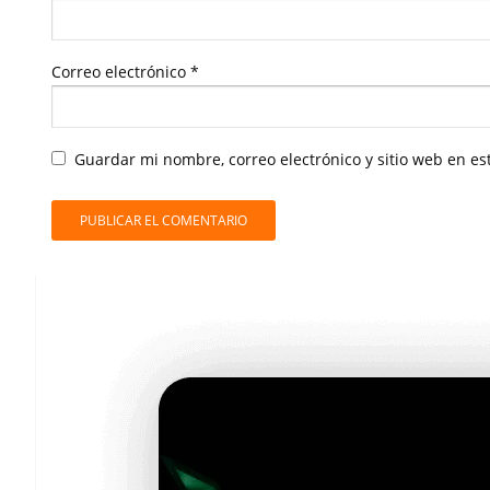
Correo electrónico
*
Guardar mi nombre, correo electrónico y sitio web en e