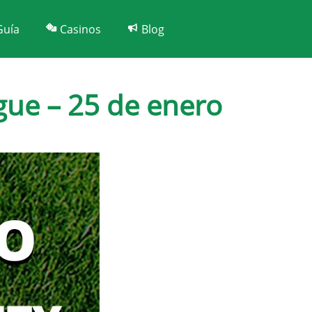
Guía
Casinos
Blog
gue – 25 de enero