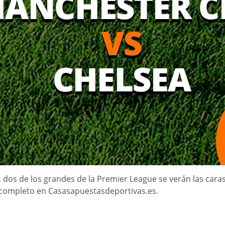
 dos de los grandes de la Premier League se verán las cara
 completo en Casasapuestasdeportivas.es.