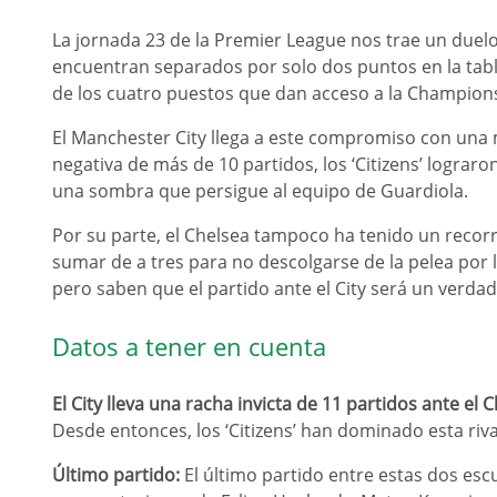
La jornada 23 de la Premier League nos trae un duel
encuentran separados por solo dos puntos en la tabl
de los cuatro puestos que dan acceso a la Champion
El Manchester City llega a este compromiso con una 
negativa de más de 10 partidos, los ‘Citizens’ lograr
una sombra que persigue al equipo de Guardiola.
Por su parte, el Chelsea tampoco ha tenido un recorri
sumar de a tres para no descolgarse de la pelea por 
pero saben que el partido ante el City será un verd
Datos a tener en cuenta
El City lleva una racha invicta de 11 partidos ante el 
Desde entonces, los ‘Citizens’ han dominado esta riv
Último partido:
El último partido entre estas dos esc