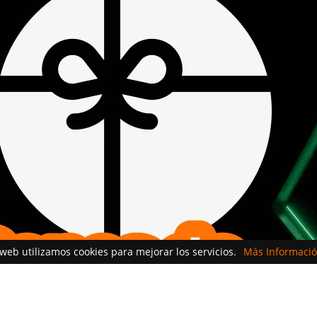
 web utilizamos cookies para mejorar los servicios.
Más Informació