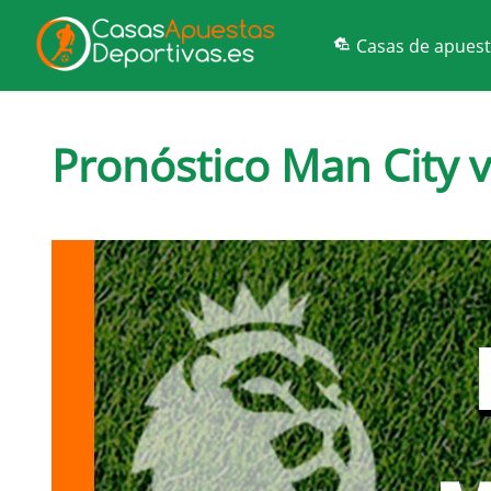
Casas de apues
Pronóstico Man City 