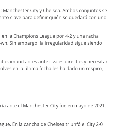
: Manchester City y Chelsea. Ambos conjuntos se
ento clave para definir quién se quedará con uno
G en la Champions League por 4-2 y una racha
own. Sin embargo, la irregularidad sigue siendo
ntos importantes ante rivales directos y necesitan
lves en la última fecha les ha dado un respiro,
oria ante el Manchester City fue en mayo de 2021.
gue. En la cancha de Chelsea triunfó el City 2-0