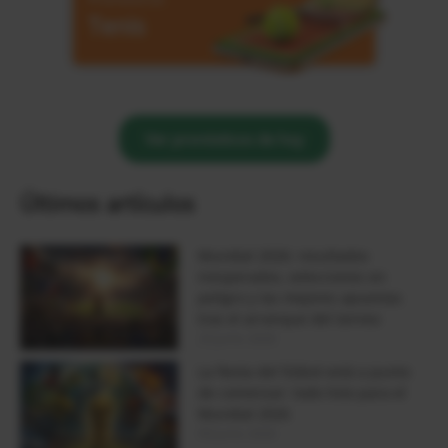
Tenis
Ver pronósticos de hoy
Últimos artículos
Mundial 2026: resultados
inesperados, selecciones en
peligro y las mejores apuestas
tras el arranque del torneo
23 junio 2026
La fiesta del fútbol está a punto
de comenzar: todo listo para el
Mundial 2026
09 junio 2026