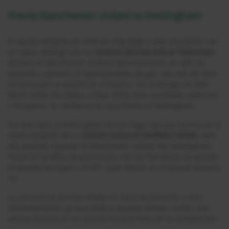
Previa Manchester United vs Nottingham
El equipo dirigido por Erik ten Hag llega a este encuentro con
un sabor amargo tras su
reciente derrota ante el Tottenham
.
Aunque el Manchester United logró mantener un 44% de
posesión y generó 22 oportunidades de gol, solo seis de ellas
encontraron su destino en el blanco. Sin embargo, los Red
Devils están decididos a dejar atrás esos resultados adversos
y recuperar su confianza en casa frente al Nottingham.
Por otro lado, el Nottingham Forest llega con una sonrisa en el
rostro después de su
victoria contra el Sheffield United
. Solo
dos puestos separan al Manchester United del Nottingham
Forest en la tabla de posiciones, con los Red Devils ocupando
el duodécimo lugar y el NTT justo detrás en el puesto número
14.
La cercanía en puntos añade un extra de emoción a este
enfrentamiento, ya que ambos equipos desean sumar una
valiosa victoria en su camino hacia el éxito en la competición.