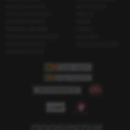
Apuestas en directo
Sobre nosotros
Pronósticos deportivos
Redactor
Pronóstico Quiniela
Tipster
Pronósticos de fútbol
Cookies
Pronósticos de baloncesto
Aviso legal
Pronósticos de tenis
Política de privacidad
Pronósticos de UFC