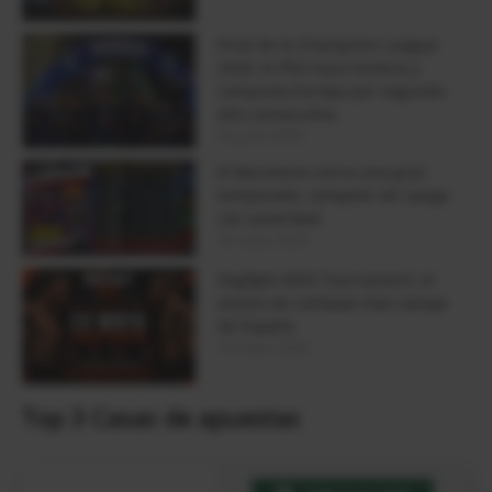
Final de la Champions League
2026: el PSG hace historia y
conquista Europa por segundo
año consecutivo
02 junio 2026
El Barcelona cierra una gran
temporada: campeón de LaLiga
con autoridad
25 mayo 2026
Dogfight Wild Tournament: el
evento de combate más salvaje
de España
19 mayo 2026
Top 3 Casas de apuestas