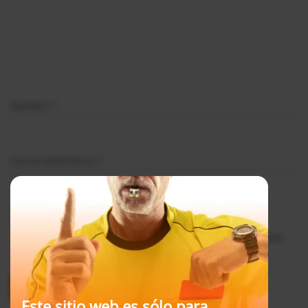
Nombre
*
Correo electrónico
*
Guardar mi nombre, correo electrónico y sitio web en este
navegador para la próxima vez que comente.
Este sitio web es sólo para