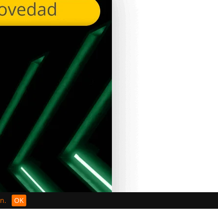
n.
OK