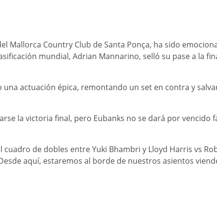
ba del Mallorca Country Club de Santa Ponça, ha sido emoci
lasificación mundial, Adrian Mannarino, selló su pase a la f
o una actuación épica, remontando un set en contra y salvan
rse la victoria final, pero Eubanks no se dará por vencido fá
 del cuadro de dobles entre Yuki Bhambri y Lloyd Harris vs R
esde aquí, estaremos al borde de nuestros asientos viendo 