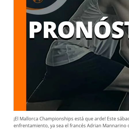
¡El Mallorca Championships está que arde! Este sáb
enfrentamiento, ya sea el francés Adrian Mannarino o