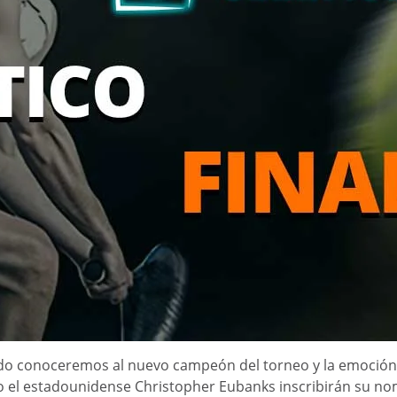
ado conoceremos al nuevo campeón del torneo y la emoción 
 el estadounidense Christopher Eubanks inscribirán su nomb