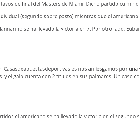
ctavos de final del Masters de Miami. Dicho partido culminó
ndividual (segundo sobre pasto) mientras que el americano a
annarino se ha llevado la victoria en 7. Por otro lado, Eub
Este sitio web es sólo
para mayores de edad.
¿Tienes más de 18 años?
en Casasdeapuestasdeportivas.es
nos arriesgamos por una v
os, y el galo cuenta con 2 títulos en sus palmares. Un caso c
Sí
No
tidos el americano se ha llevado la victoria en el segundo 