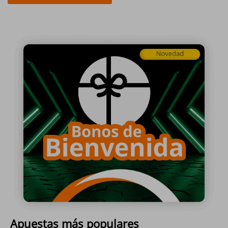
Apuestas más populares
Este sitio web es sólo para