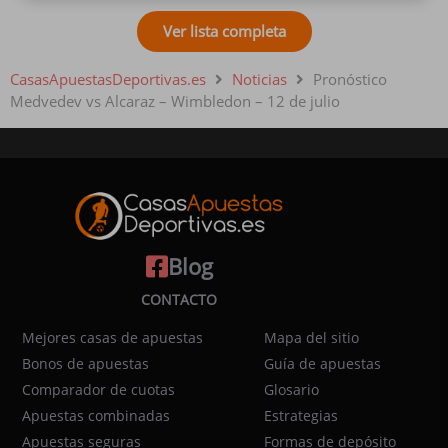
Ver lista completa
CasasApuestasDeportivas.es
Noticias
Pronóstico
Medvedev vs Alcaraz – Wimbledon – 12 de julio
Blog
CONTACTO
Mejores casas de apuestas
Mapa del sitio
Bonos de apuestas
Guía de apuestas
Comparador de cuotas
Glosario
Apuestas combinadas
Estrategias
Apuestas seguras
Formas de depósito