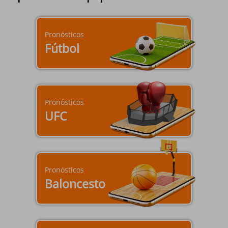
mayores de edad.
Pronósticos
¿Tienes más de 18 años?
Fútbol
Sí
No
Pronósticos
UFC
Pronósticos
Baloncesto