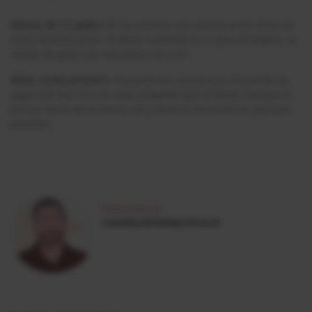
Menos de 2.5 goles:
En los últimos seis duelos entre ellos no
hubo muchos goles. El Milan convirtió 9 y 5 para el Napoli. La
media de goles por encuentro es 2.33.
Milan anota primero:
Teniendo en cuenta que el partido se
jugará en San Siro, es muy probable que el Milan marque el
primer tanto de la noche, tal y como lo ha hecho en partidos
pasados.
Pedro García
CasasApuestasDeportivas.es