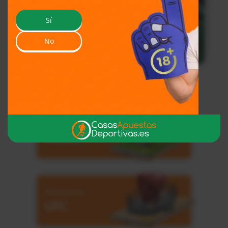
Sí
No
Apuestas más populares
Pronósticos
Fútbol
Pronósticos
UFC