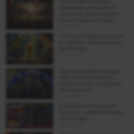
Mundial 2026: resultados
inesperados, selecciones en
peligro y las mejores apuestas
tras el arranque del torneo
23 junio 2026
La fiesta del fútbol está a punto
de comenzar: todo listo para el
Mundial 2026
09 junio 2026
Final de la Champions League
2026: el PSG hace historia y
conquista Europa por segundo
año consecutivo
02 junio 2026
El Barcelona cierra una gran
temporada: campeón de LaLiga
con autoridad
25 mayo 2026