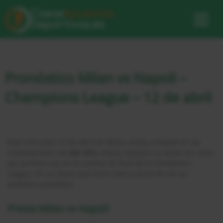
Pronóstico Milan vs Napoli –
Champions League – 12 de abril
Este miércoles 12 de abril AC Milan recibe a Napoli en las
inmediaciones de
San Siro.
Ambos equipos se verán las caras
por primera vez en lo cuartos de final de la Champions
League. En un duelo que tiene toda la pinta de ser un
auténtico partidazo.
Previa Milan vs Napoli