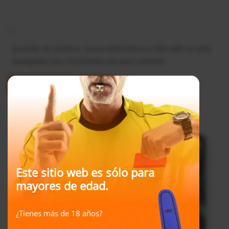
Guardar mi nombre, correo electrónico y sitio web en este
navegador para la próxima vez que comente.
Este sitio web es sólo para
mayores de edad.
¿Tienes más de 18 años?