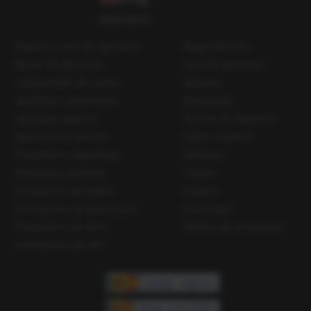
CONTACTO
Mejores casas de apuestas
Mapa del sitio
Bonos de apuestas
Guía de apuestas
Comparador de cuotas
Glosario
Apuestas combinadas
Estrategias
Apuestas seguras
Formas de depósito
Apuestas en directo
Sobre nosotros
Pronósticos deportivos
Redactor
Pronóstico Quiniela
Tipster
Pronósticos de fútbol
Cookies
Pronósticos de baloncesto
Aviso legal
Pronósticos de tenis
Política de privacidad
Pronósticos de UFC