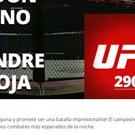
 esquina y promete ser una batalla impresionante! El campe
 los combates más esperados de la noche.