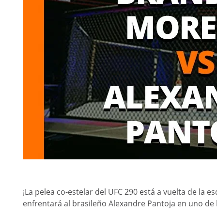
¡La pelea co-estelar del UFC 290 está a vuelta de la
enfrentará al brasileño Alexandre Pantoja en uno de