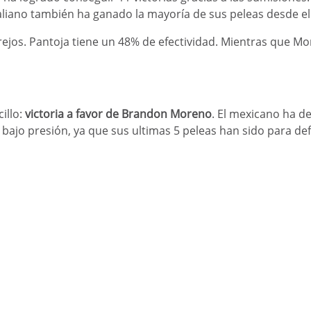
aliano también ha ganado la mayoría de sus peleas desde el 
jos. Pantoja tiene un 48% de efectividad. Mientras que M
Este sitio web es sólo
para mayores de edad.
illo:
victoria a favor de Brandon Moreno
. El mexicano ha d
¿Tienes más de 18 años?
 bajo presión, ya que sus ultimas 5 peleas han sido para de
Sí
No