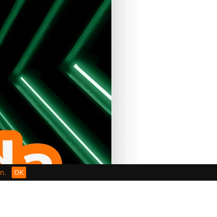
n.
OK