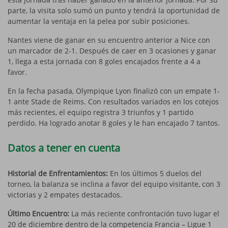
parte, la visita solo sumó un punto y tendrá la oportunidad de
aumentar la ventaja en la pelea por subir posiciones.
Nantes viene de ganar en su encuentro anterior a Nice con
un marcador de 2-1. Después de caer en 3 ocasiones y ganar
1, llega a esta jornada con 8 goles encajados frente a 4 a
favor.
En la fecha pasada, Olympique Lyon finalizó con un empate 1-
1 ante Stade de Reims. Con resultados variados en los cotejos
más recientes, el equipo registra 3 triunfos y 1 partido
perdido. Ha logrado anotar 8 goles y le han encajado 7 tantos.
Datos a tener en cuenta
Historial de Enfrentamientos:
En los últimos 5 duelos del
torneo, la balanza se inclina a favor del equipo visitante, con 3
victorias y 2 empates destacados.
Último Encuentro:
La más reciente confrontación tuvo lugar el
20 de diciembre dentro de la competencia Francia – Ligue 1