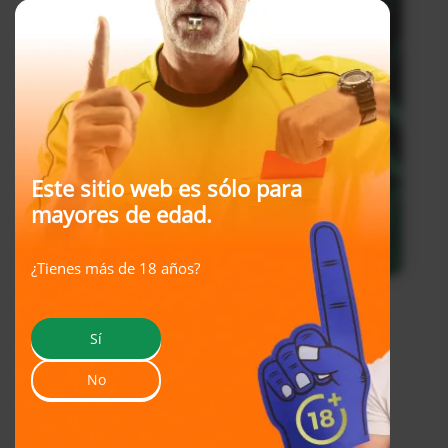
Este sitio web es sólo para
mayores de edad.
¿Tienes más de 18 años?
Apuestas más populares
Sí
No
Pronósticos
Fútbol