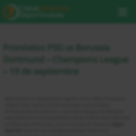
Pronóstico PSG vs Borussia
Dortmund – Champions League
– 19 de septiembre
¡Bienvenidos al apasionante regreso de la UEFA Champions
League! Este martes la fase de grupos nos brindará
emocionantes encuentros, y uno que está generando gran
expectativa es el enfrentamiento entre el Paris Saint-Germain
y el Borussia Dortmund. ¿Aun no tienes un favorito?
¡Sigue
leyendo!
Aquí en Casasdeapuestasdeportivas.es os