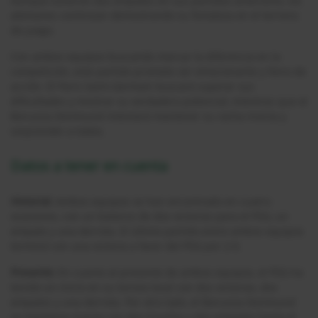
Aunque tuvieron dos empates en sus partidos anteriores, los
alemanes continúan demostrando su fortaleza en el terreno
de juego.
Con ambos equipos buscando marcar la diferencia en la
competición, este partido promete ser emocionante y lleno de
acción. El Paris Saint-Germain buscará superar sus
dificultades y mostrar su verdadero potencial, mientras que el
Borussia Dortmund intentará mantener su racha invicta y
sorprender a todos.
Datos a tener en cuenta
Historial:
Ambos equipos se han encontrado en cuatro
ocasiones, con un balance de dos victorias para el PSG, un
empate y una derrota. El último partido entre ambos equipos
terminó con una victoria a favor del PSG por 2-0.
Presente:
En cuanto al presente de ambos equipos, el PSG ha
tenido un inicio en su torneo local con dos victorias, dos
empates y una derrota. Por otro lado, el Borussia Dortmund
se mantiene invicto con dos triunfos y dos empates hasta el