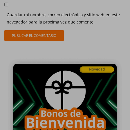
Guardar mi nombre, correo electrónico y sitio web en este
navegador para la próxima vez que comente.