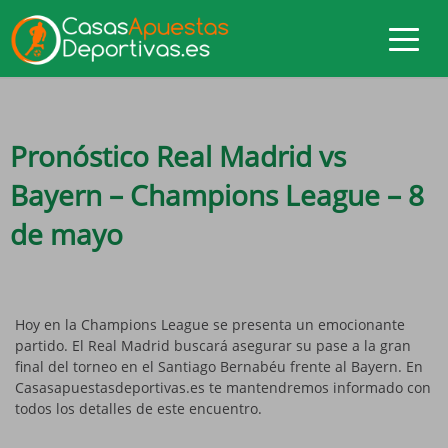
Pronóstico Real Madrid vs
Bayern – Champions League – 8
de mayo
Hoy en la Champions League se presenta un emocionante
partido. El Real Madrid buscará asegurar su pase a la gran
final del torneo en el Santiago Bernabéu frente al Bayern. En
Casasapuestasdeportivas.es te mantendremos informado con
todos los detalles de este encuentro.