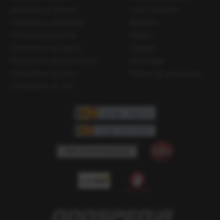
Apuestas en directo
Sobre nosotros
Pronósticos deportivos
Redactor
Pronóstico Quiniela
Tipster
Pronósticos de fútbol
Cookies
Pronósticos de baloncesto
Aviso legal
Pronósticos de tenis
Política de privacidad
Pronósticos de UFC