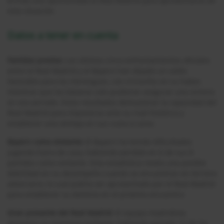
brinda una oportunidad al Real Madrid para aprovecharse de
esta situación.
Datos a tener en cuenta
Partidos previos:
Los últimos cinco enfrentamientos oficiales
entre el Real Madrid y el Bayern han dejado un saldo
favorable para los merengues, con 4 triunfos en su haber,
mientras que los bávaros solo pudieron asegurar una victoria
en ese periodo. Estos resultados demuestran la capacidad del
Real Madrid para imponerse ante su rival histórico y
establecer una ventaja en sus «cara a cara».
Bayern como visitante:
El Bayern ha tenido dificultades
jugando fuera de casa, habiendo perdido en 6 de sus 8
partidos como visitante. Esta estadística revela una posible
debilidad en su desempeño cuando se encuentran en terreno
adversario, lo cual podría ser aprovechado por el Real Madrid
para establecer su dominio en el próximo encuentro
Gran presente del Real Madrid:
El equipo madridista
atraviesa un momento brillante, habiendo ganado 12 de los