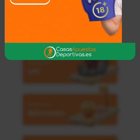
Pronósticos
Fútbol
Pronósticos
UFC
Pronósticos
Baloncesto