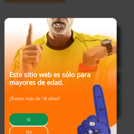
Este sitio web es sólo para
mayores de edad.
¿Tienes más de 18 años?
Sí
Apuestas más populares
No