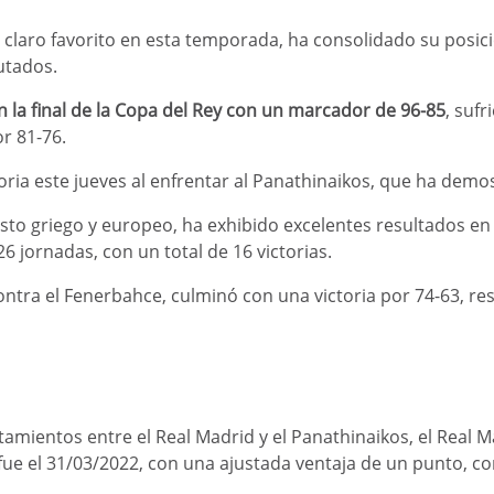
y claro favorito en esta temporada, ha consolidado su posi
utados.
n la final de la Copa del Rey con un marcador de 96-85
, suf
or 81-76.
toria este jueves al enfrentar al Panathinaikos, que ha d
sto griego y europeo, ha exhibido excelentes resultados en 
 jornadas, con un total de 16 victorias.
contra el Fenerbahce, culminó con una victoria por 74-63, r
tamientos entre el Real Madrid y el Panathinaikos, el Real M
 fue el 31/03/2022, con una ajustada ventaja de un punto, co