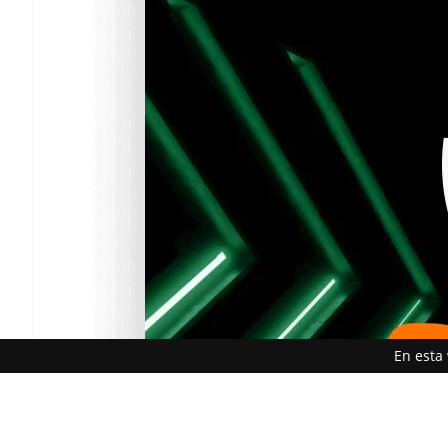
En esta