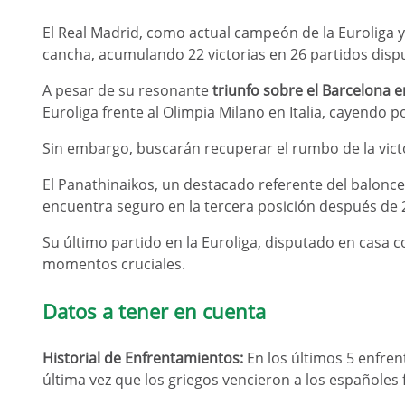
El Real Madrid, como actual campeón de la Euroliga 
cancha, acumulando 22 victorias en 26 partidos disp
A pesar de su resonante
triunfo sobre el Barcelona e
Euroliga frente al Olimpia Milano en Italia, cayendo p
Sin embargo, buscarán recuperar el rumbo de la vic
El Panathinaikos, un destacado referente del balonce
encuentra seguro en la tercera posición después de 26
Su último partido en la Euroliga, disputado en casa 
momentos cruciales.
Datos a tener en cuenta
Historial de Enfrentamientos:
En los últimos 5 enfren
última vez que los griegos vencieron a los españoles