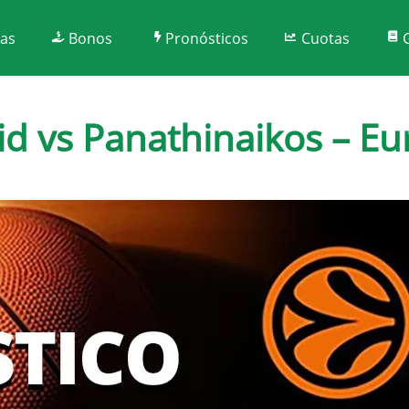
tas
Bonos
Pronósticos
Cuotas
d vs Panathinaikos – Eur