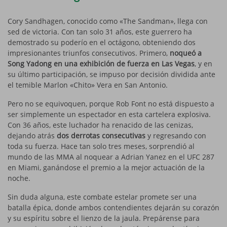
Cory Sandhagen, conocido como «The Sandman», llega con
sed de victoria. Con tan solo 31 años, este guerrero ha
demostrado su poderío en el octágono, obteniendo dos
impresionantes triunfos consecutivos. Primero,
noqueó a
Song Yadong en una exhibición de fuerza en Las Vegas
, y en
su último participación, se impuso por decisión dividida ante
el temible Marlon «Chito» Vera en San Antonio.
Pero no se equivoquen, porque Rob Font no está dispuesto a
ser simplemente un espectador en esta cartelera explosiva.
Con 36 años, este luchador ha renacido de las cenizas,
dejando atrás
dos derrotas consecutivas
y regresando con
toda su fuerza. Hace tan solo tres meses, sorprendió al
mundo de las MMA al noquear a Adrian Yanez en el UFC 287
en Miami, ganándose el premio a la mejor actuación de la
noche.
Sin duda alguna, este combate estelar promete ser una
batalla épica, donde ambos contendientes dejarán su corazón
y su espíritu sobre el lienzo de la jaula. Prepárense para