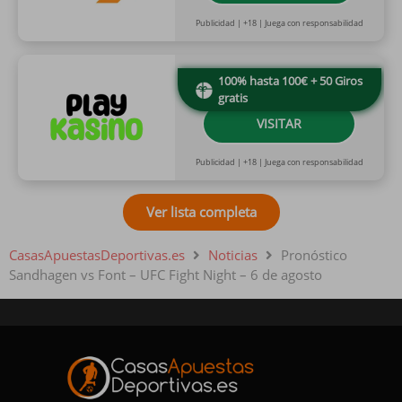
Publicidad | +18 | Juega con responsabilidad
100% hasta 100€ + 50 Giros
gratis
VISITAR
Publicidad | +18 | Juega con responsabilidad
Ver lista completa
CasasApuestasDeportivas.es
Noticias
Pronóstico
Sandhagen vs Font – UFC Fight Night – 6 de agosto