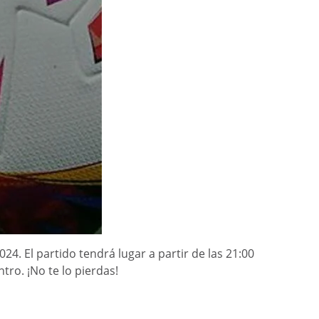
4. El partido tendrá lugar a partir de las 21:00
ro. ¡No te lo pierdas!