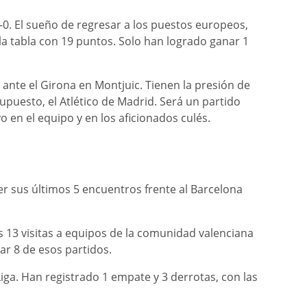
-0. El sueño de regresar a los puestos europeos,
a tabla con 19 puntos. Solo han logrado ganar 1
ante el Girona en Montjuic. Tienen la presión de
upuesto, el Atlético de Madrid. Será un partido
o en el equipo y en los aficionados culés.
er sus últimos 5 encuentros frente al Barcelona
s 13 visitas a equipos de la comunidad valenciana
ar 8 de esos partidos.
ga. Han registrado 1 empate y 3 derrotas, con las