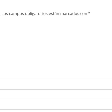
.
Los campos obligatorios están marcados con
*