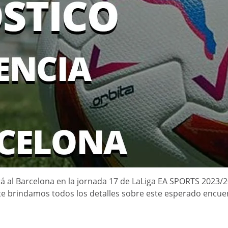
á al Barcelona en la jornada 17 de LaLiga EA SPORTS 2023/202
e brindamos todos los detalles sobre este esperado encuent