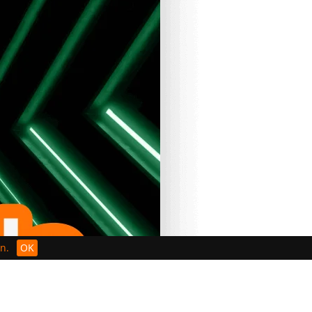
n.
OK