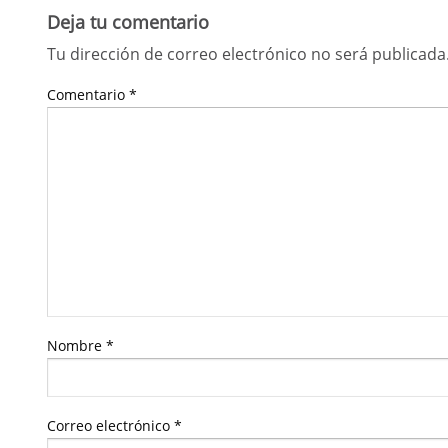
Deja tu comentario
Tu dirección de correo electrónico no será publicada
Comentario
*
Nombre
*
Correo electrónico
*