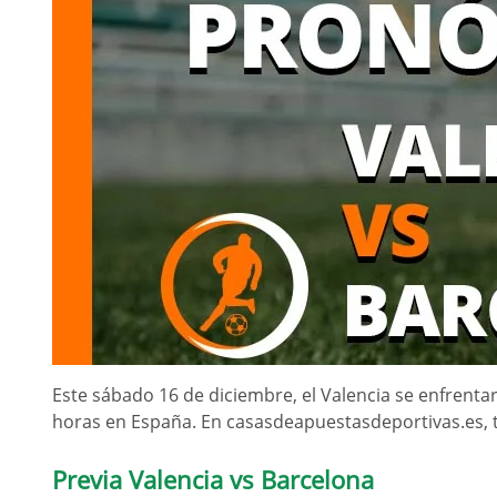
Este sábado 16 de diciembre, el Valencia se enfrentar
horas en España. En casasdeapuestasdeportivas.es, t
Previa Valencia vs Barcelona