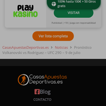
100% hasta 100€ + 50 Giros
gratis
VISITAR
Publicidad | +18 | Juega con responsabilidad
Ver lista completa
CasasApuestasDeportivas.es
Noticias
Pronóstico
Volkanovski vs Rodríguez – UFC 290 – 9 de julio
Blog
CONTACTO