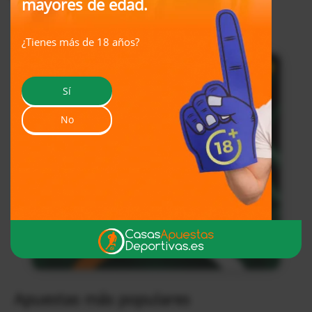
mayores de edad.
¿Tienes más de 18 años?
Sí
No
Apuestas más populares