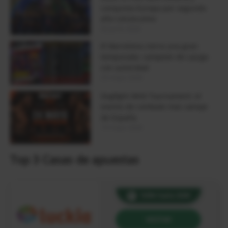
conquista Europa por segundo
año consecutivo
02 junio 2026
El Barcelona cierra una gran
temporada: campeón de LaLiga
con autoridad
25 mayo 2026
Dogfight Wild Tournament: el
evento de combate más salvaje
de España
19 mayo 2026
Top 3 Casas de apuestas
100% hasta 200€
VISITAR