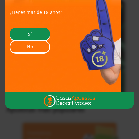
¿Tienes más de 18 años?
Sí
No
Apuestas más populares
Pronósticos