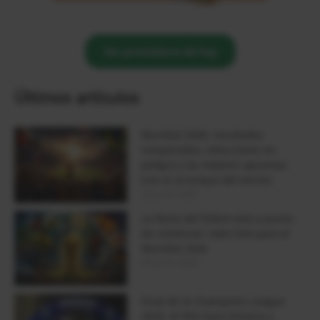
Ver pronósticos de hoy
Últimos artículos
Mundial 2026: resultados
inesperados, selecciones en
peligro y las mejores apuestas
tras el arranque del torneo
23 junio 2026
La fiesta del fútbol está a punto
de comenzar: todo listo para el
Mundial 2026
09 junio 2026
Final de la Champions League
2026: el PSG hace historia y