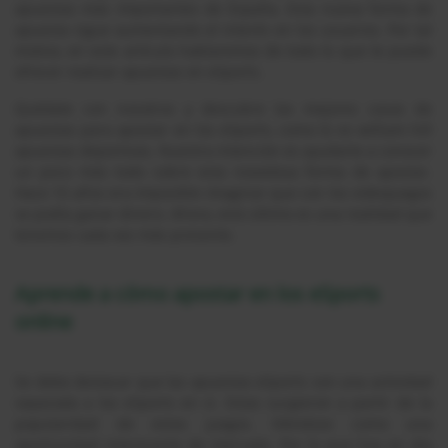
apuestas más importantes de España. Esta nueva forma de
apuesta sigue aumentando el interés en los usuarios. Por tal
motivo, en este artículo hablaremos de todo lo que te puede
ofrecer realizar apuestas en eSports.
Quédate con nosotros y descubre las mejores casas de
apuestas para apostar en los eSports, como lo es william hill
apuestas deportivas. Nuestra intención es ayudarte a conocer
un poco más todo sobre esta novedosa forma de apostar.
Hace 10 años era imposible imaginar que con los videojuegos
se podía ganar dinero. Ahora, esto último es una realidad que
tenemos cada vez más presente.
Aprende a cómo apostar en los eSports
online
Se debe destacar que las apuestas eSports son una actividad
separada a los eSports en sí. Estas surgieron a partir de la
popularidad de estos juegos. Viéndose como una
oportunidad interesante de mercado. Por lo que hoy en día