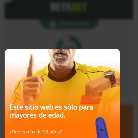
100% hasta 150€
4.4
Diseño intuitivo y fácil de usar
Mútiples opciones en apuestas deportivas
Servicio de atención al cliente 24/7
Amplio catalogo de juegos de casino
Este sitio web es sólo para
mayores de edad.
VISITAR
¿Tienes más de 18 años?
Leer Análisis