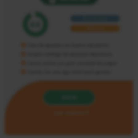
Recomendada
4.6
Referente
Casa de apuesta con buena reputación
Amplio catálogo de apuestas deportivas
Casino online con gran variedad de juegos
Cuenta con una app móvil para apostar
VISITAR
Leer Análisis