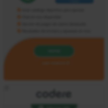
Paypal
Gran catálogo deportivo para apostar
Chat en vivo disponible
Sección de juegos de casino destacada
Resultados de torneos y apuestas en vivo
VISITAR
Leer Análisis
7
100% hasta 200€