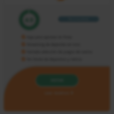
4.9
Recomendada
App para apostar en línea
Streaming de deportes en vivo
Variada selección de juegos de casino
Sin límite de depósitos y retiros
VISITAR
Leer Análisis