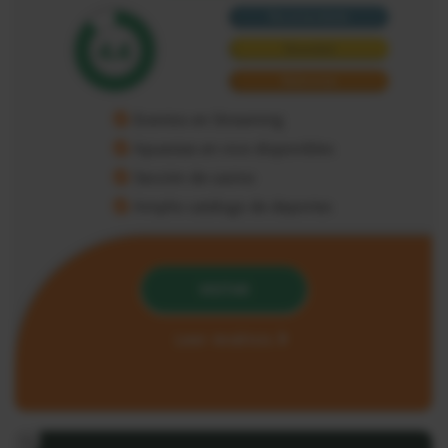
Recomendada
4.4
Novedad
Referente
Eventos en Streaming
Apuestas en vivo disponibles
Sección de casino
Amplio catálogo de deportes
VISITAR
Leer Análisis
12