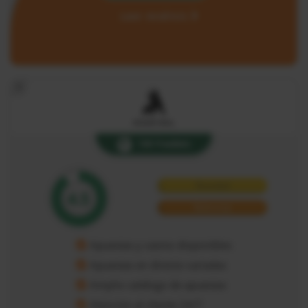
Leer Análisis
9
10€ FreeBets
Novedad
4.5
Referente
Apuestas y casino disponibles
Apuestas en directo variadas
Amplio catálogo de apuestas
Atención al cliente 24/7