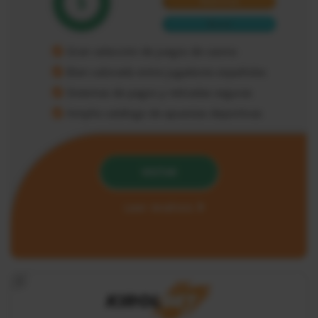
5
Referente
Bizum
Gran selección de juegos de casino
Bien valorado entre jugadores españoles
Sistemas de pagos y retiradas seguras
Amplio catálogo de apuestas deportivas
VISITAR
Leer Análisis
2