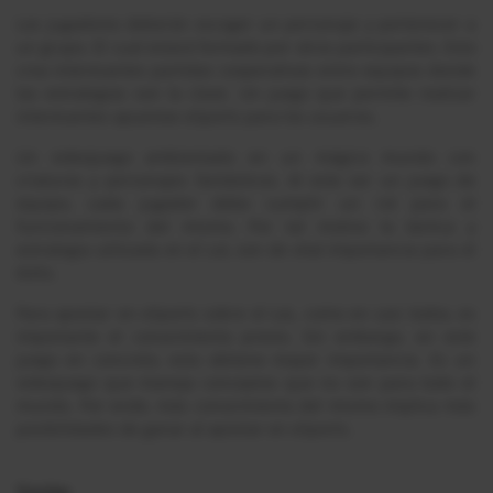
Los jugadores deberán escoger un personaje y pertenecer a
un grupo. El cual estará formado por otros participantes. Esto
crea interesantes partidas cooperativas entre equipos donde
las estrategias son la clave. Un juego que permite realizar
interesantes apuestas eSports para los usuarios.
Un videojuego ambientado en un mágico mundo con
criaturas y personajes fantásticos. Al este ser un juego de
equipo, cada jugador debe cumplir un rol para el
funcionamiento del mismo. Por tal motivo la táctica y
estrategia utilizada en el LoL son de vital importancia para el
éxito.
Para apostar en eSports sobre el LoL, como en casi todos, es
importante el conocimiento previo. Sin embargo, en este
juego en concreto, esto obtiene mayor importancia. Es un
videojuego que maneja conceptos que no son para todo el
mundo. Por ende, más conocimiento del mismo implica más
posibilidades de ganar al apostar en eSports.
Smite