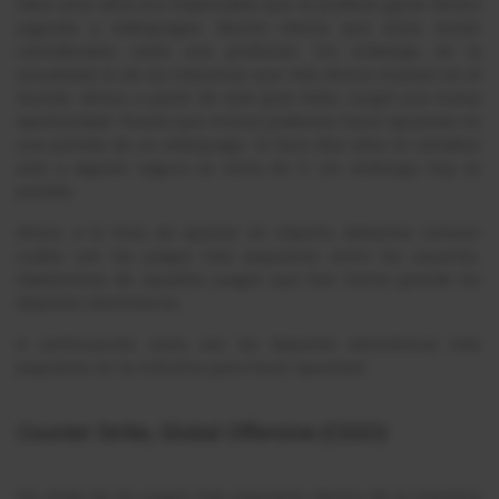
Hace unos años era impensable que se pudiese ganar dinero
jugando a videojuegos. Mucho menos que estos serían
considerados como una profesión. Sin embargo, en la
actualidad es de las industrias que más dinero mueven en el
mundo. Ahora, a partir de este gran éxito, surgió una nueva
oportunidad. Puesto que incluso podemos hacer apuestas en
una partida de un videojuego. Si hace diez años le contabas
esto a alguien seguro se reiría de ti, sin embargo, hoy es
posible.
Ahora, a la hora de apostar en eSports, debemos conocer
cuáles son los juegos más populares entre los usuarios.
Hablaremos de aquellos juegos que han hecho grande los
deportes electrónicos.
A continuación, estos son los deportes electrónicos más
populares en la industria para hacer apuestas:
Counter Strike, Global Offensive (CSGO)
Sin duda de los juegos más populares dentro de la industria