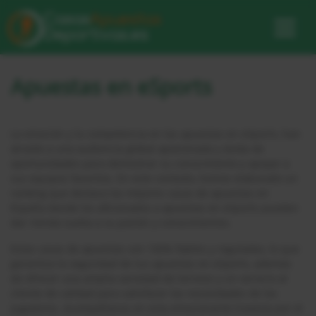
Apuestas en eSports
La emoción y la competencia en las apuestas en eSports, han
atraído a una audiencia global apasionada y ávida de
oportunidades para demostrar su conocimiento y apoyar a
sus equipos favoritos. En este contexto, hemos elaborado un
ranking que destaca las mejores casas de apuestas en
España donde los aficionados a apuestas en eSports pueden
dar rienda suelta a su pasión y conocimientos.
Estas casas de apuestas son 100% fiables y reguladas, lo que
garantiza la seguridad de tus apuestas en eSports, además
de ofrecer una amplia variedad de torneos y un servicio al
cliente de calidad para satisfacer las necesidades de los
jugadores. Acompáñanos en esta emocionante travesía por el