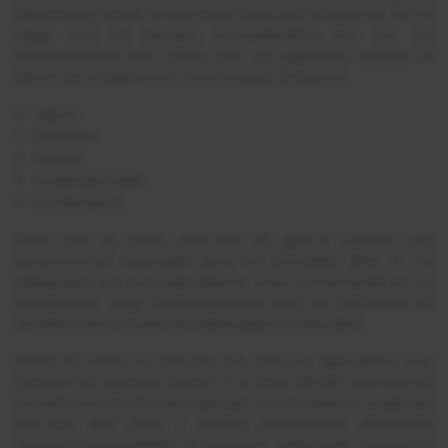
Wargaming, donde se enfrentan vehículos de guerras. Es un
juego que se destaca principalmente por ser un
enfrentamiento uno contra uno. Los jugadores tendrán la
opción de escoger entre cinco tanques de guerra:
Ligero.
Mediano.
Pesado.
Autopropulsada.
Cazatanques.
Cada uno de estos vehículos de guerra cuentan con
características especiales para ser utilizadas. WoT es un
videojuego que se puede obtener gratis aumentando así su
popularidad. Juego multiplataforma para ser disfrutado en
las diferentes consolas de videojuegos y ordenador.
World of Tanks es ofrecido por diversos operadores que
cuentan con apuestas eSports. A lo largo del año son muchos
los eventos o torneos para apostar con las mejores cuotas del
mercado. WoT atrae a muchos espectadores ofreciendo
diversas oportunidades de apuestas. Sobre todo, porque es