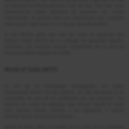
se compiten profesionalmente a día de hoy. Esto trae como
consecuencia mayor afluencia de apuestas con cuotas
interesantes. Si quieres vivir una experiencia más completa
sobre Smite, regístrate en tu casa de apuesta favorita.
En los últimos años, son más las casas de apuestas que
ofrecen Smite dentro de su catálogo de apuestas eSports.
Contando con muchos torneos disponibles en lo que los
usuarios podrán apostar en Smite.
World of Tanks (WOT)
Es uno de los videojuegos multijugador con mayor
popularidad dentro de los eSports. Su alta demanda lo ha
convertido en uno de los preferidos por los usuarios. Son
muchas las casas de apuestas que ofrecen World of Tanks
para apostar online. Estudia a los jugadores e intenta
predecir quién se llevará la victoria.
World of Tanks (WoT) es traído de la mano de la compañía