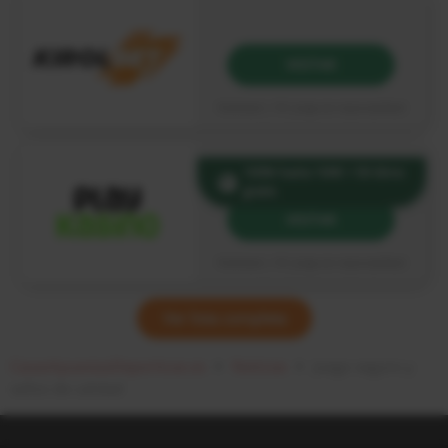
VISITAR
Publicidad | +18 | Juega con responsabilidad
100% hasta 100€ + 50 Giros
gratis
VISITAR
Publicidad | +18 | Juega con responsabilidad
Ver lista completa
CasasApuestasDeportivas.es
Noticias
Juego seguro y
sellos de calidad