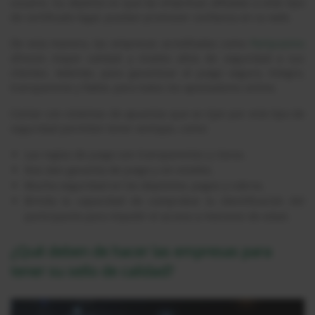
usuario. Su objetivo es que las empresas afiliadas a este tipo
de certificado legal, puedan promover confianza en su web.
De esta manera, las empresas acreditadas como
Partycasino
ofrecen mayor calidad y niveles altos de seguridad a sus
clientes. Además, para garantizar el juego seguro, íntegro,
transparente y fiable, para todos los apostadores online.
Contar con sistemas de apuestas que se rijan por este tipo de
seguridad permiten tener ventajas, como:
Las reglas de juego son transparentes y claras.
Nos dan garantía de juego y sin estafas.
Mucha seguridad en los depósitos, pagos y cobros.
Brinda la capacidad de comprobar la identificación del
participante para impedir el acceso a menores de edad.
¿Qué deben de hacer las empresas para
tener su sello de calidad?