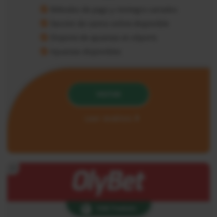
Métodos de pago y reintegro variados
Sección de casino online disponible
Dispone de apuestas en eSports
Apuestas disponibles
VISITAR
Leer Análisis
21
100€ Freebets