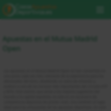
Apuestas en el Mutua Madrid
Open
Las apuestas en el Mutua Madrid Open se han convertido en
una parte cada vez más relevante de la experiencia para los
aficionados del tenis, añadiendo un extra de emoción y
análisis a uno de los torneos más importantes del circuito ATP
y WTA. Este evento, que atrae a los mejores jugadores del
mundo a la capital española, no solo es un escenario de
competencia deportiva de primer nivel, sino también el lugar
ideal para los entusiastas de las apuestas deportivas. En este