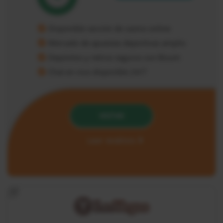
Disponible sección de casino online
Mercado de apuestas deportivas amplio
Depósitos y retiros seguros con Bizum
Chat en vivo disponible 24/7
VISITAR
Leer Análisis
17