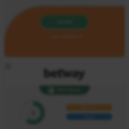
VISITAR
Leer Análisis
24
200€ Freebets
Referente
3
Paypal