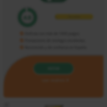
4.8
Novedad
Disfruta con más de 1000 juegos.
Prestaciones de reintegro excelentes.
Reconocido y de confianza en España.
VISITAR
Leer Análisis
5