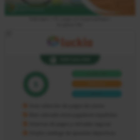
Publicidad | +18 | Juega con responsabilidad |
Se aplican T&C
1
100% hasta 200€
Cuotas TOP
5
Referente
Bizum
Gran selección de juegos de casino
Bien valorado entre jugadores españoles
Sistemas de pagos y retiradas seguras
Amplio catálogo de apuestas deportivas