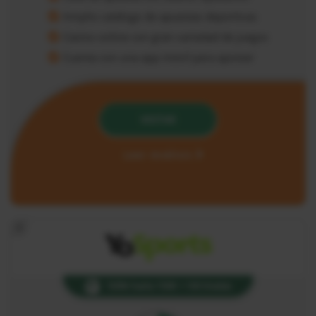
Amplio catálogo de apuestas deportivas
Casino online con gran variedad de juegos
Cuenta con una app móvil para apostar
VISITAR
Leer Análisis
8
100% hasta 150€ + 100 tiradas