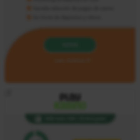
Variada selección de juegos de casino
Sin límite de depósitos y retiros
VISITAR
Leer Análisis
3
100% hasta 100€ + 50 Giros gratis