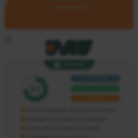
Leer Análisis
19
20€ Freebet
Recomendada
3.7
Cuotas TOP
Referente
Años de impecable reputación en el sector
Reintegro con condiciones favorables
Amplia gama de juegos y deportes
Compañía sin ánimo de lucro