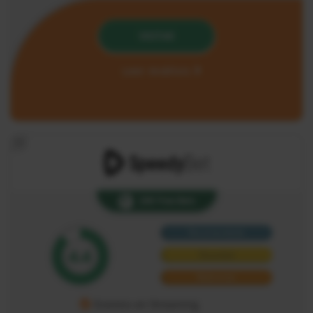
VISITAR
Leer Análisis
11
20€ Free Bets
Recomendada
4.4
Novedad
Referente
Eventos en Streaming