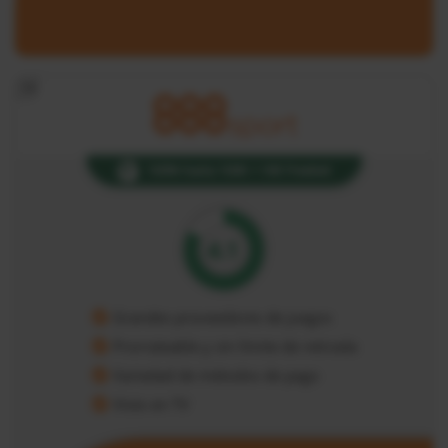
14
100% hasta 100€ + 10€ Freebet
4.1
Grandes proveedores de juegos
Prorrateable y sin límite de retirada
Variedad de métodos de pago
Visto en TV