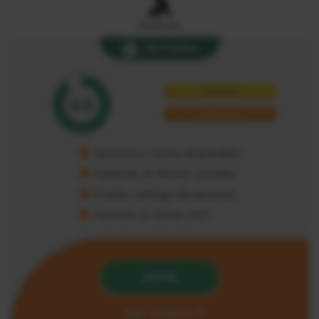
10€ FreeBets
Novedad
4.5
Referente
Apuestas y casino disponibles
Apuestas en directo variadas
Amplio catálogo de apuestas
Atención al cliente 24/7
VISITAR
Leer Análisis