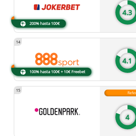
4.3
200% hasta 100€
14
4.1
100% hasta 100€ + 10€ Freebet
15
Refe
4