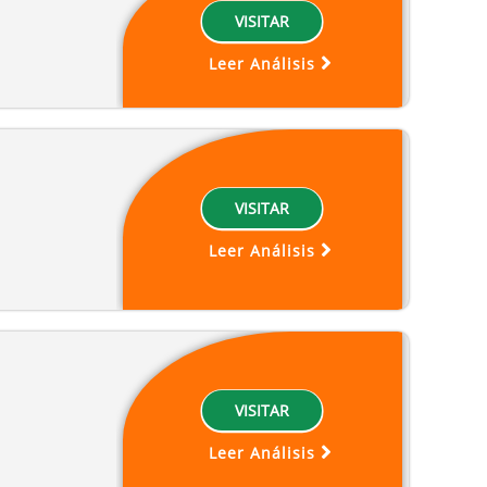
VISITAR
Leer Análisis
VISITAR
Leer Análisis
VISITAR
Leer Análisis