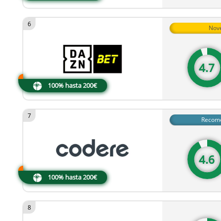
6
Nov
4.7
100% hasta 200€
7
Recom
4.6
100% hasta 200€
8