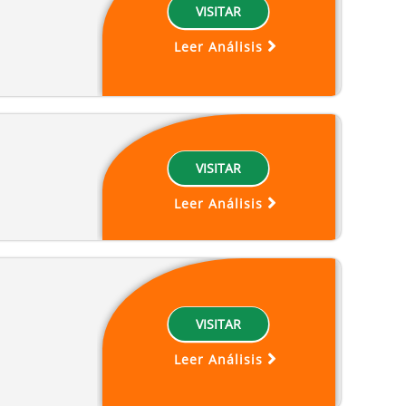
VISITAR
Leer Análisis
VISITAR
Leer Análisis
VISITAR
Leer Análisis