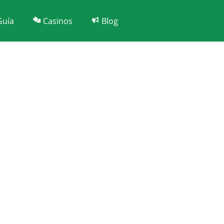
Guía
Casinos
Blog