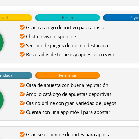
edad
Bizum
Paypa
Gran catálogo deportivo para apostar
Chat en vivo disponible
Sección de juegos de casino destacada
Resultados de torneos y apuestas en vivo
endada
Referente
Casa de apuesta con buena reputación
Amplio catálogo de apuestas deportivas
Casino online con gran variedad de juegos
Cuenta con una app móvil para apostar
Este sitio web es sólo
para mayores de edad.
Gran selección de deportes para apostar
¿Tienes más de 18 años?