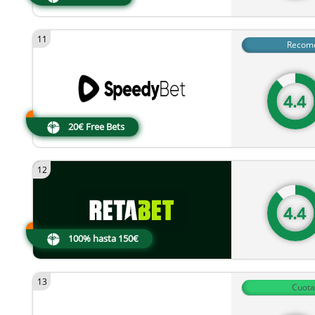
11
Recom
4.4
20€ Free Bets
12
4.4
100% hasta 150€
13
Cuota