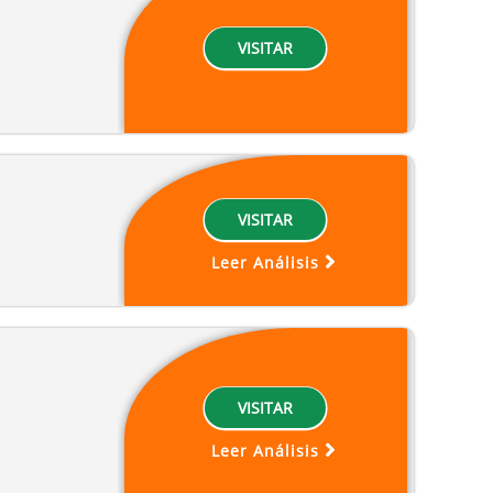
VISITAR
VISITAR
Leer Análisis
VISITAR
Leer Análisis