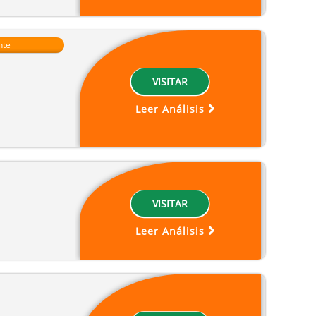
nte
VISITAR
Leer Análisis
VISITAR
Leer Análisis