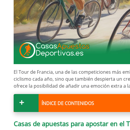
El Tour de Francia, una de las competiciones más em
ciclismo cada año, sino que también despierta un crec
ofrece la posibilidad de añadir una emoción extra a l
ÍNDICE DE CONTENIDOS
Casas de apuestas para apostar en el T